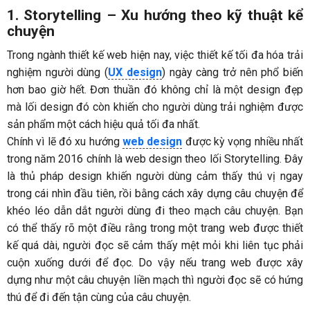
1. Storytelling – Xu hướng theo kỹ thuật kể
chuyện
Trong ngành thiết kế web hiện nay, việc thiết kế tối đa hóa trải
nghiệm người dùng (
UX design
) ngày càng trở nên phổ biến
hơn bao giờ hết. Đơn thuần đó không chỉ là một design đẹp
mà lối design đó còn khiến cho người dùng trải nghiệm được
sản phẩm một cách hiệu quả tối đa nhất.
Chính vì lẽ đó xu hướng
web design
được kỳ vọng nhiều nhất
trong năm 2016 chính là web design theo lối Storytelling. Đây
là thủ pháp design khiến người dùng cảm thấy thú vị ngay
trong cái nhìn đầu tiên, rồi bằng cách xây dựng câu chuyện để
khéo léo dẫn dắt người dùng đi theo mạch câu chuyện. Bạn
có thể thấy rõ một điều rằng trong một trang web được thiết
kế quá dài, người đọc sẽ cảm thấy mệt mỏi khi liên tục phải
cuộn xuống dưới để đọc. Do vậy nếu trang web được xây
dựng như một câu chuyện liền mạch thì người đọc sẽ có hứng
thú để đi đến tận cùng của câu chuyện.