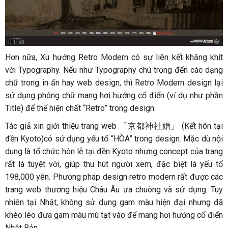
Hơn nữa, Xu hướng Retro Modern có sự liên kết khăng khít
với Typography. Nếu như Typography chú trọng đến các dạng
chữ trong in ấn hay web design, thì Retro Modern design lại
sử dụng phông chữ mang hơi hướng cổ điển (ví dụ như phần
Title) để thể hiện chất “Retro” trong design.
Tác giả xin giới thiệu trang web 「京都神社婚」 (Kết hôn tại
đền Kyoto)có sử dụng yếu tố “HÒA” trong design. Mặc dù nội
dung là tổ chức hôn lễ tại đền Kyoto nhưng concept của trang
rất là tuyệt vời, giúp thu hút người xem, đặc biệt là yếu tố
198,000 yên. Phương pháp design retro modern rất được các
trang web thương hiệu Châu Âu ưa chuông và sử dụng. Tuy
nhiên tại Nhật, không sử dụng gam màu hiện đại nhưng đã
khéo léo đưa gam màu mù tạt vào để mang hơi hướng cổ điển
Nhật Bản.