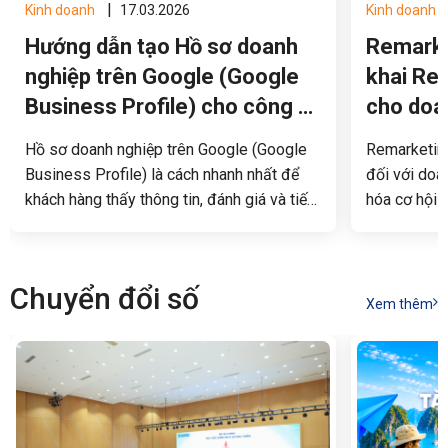
|
Kinh doanh
17.03.2026
Kinh doanh
Hướng dẫn tạo Hồ sơ doanh
Remarket
nghiệp trên Google (Google
khai Re
Business Profile) cho công ty
cho doa
du lịch
Hồ sơ doanh nghiệp trên Google (Google
Remarketing
Business Profile) là cách nhanh nhất để
đối với doan
khách hàng thấy thông tin, đánh giá và tiếp
hóa cơ hội c
cận với thương hiệu doanh nghiệp du lịch
vòng đời kh
của bạn. Trong bài viết này, đội ngũ
hướng dẫn c
VietISO sẽ hướng dẫn chi tiết từ A-Z cách
hiệu quả, g
Chuyển đổi số
tạo và tối ưu hóa hồ sơ này dành riêng cho
đa tiềm năn
Xem thêm
các công ty lữ hành.
hàng tiềm n