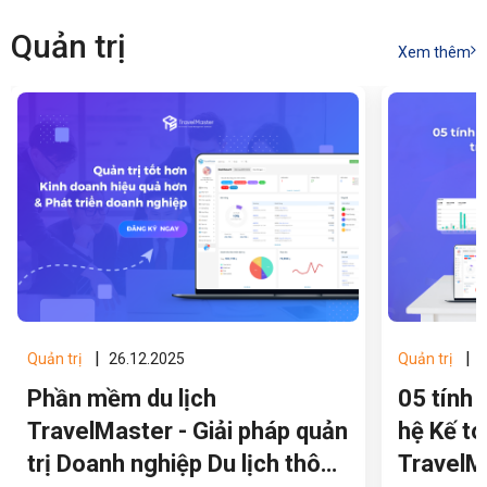
hướng bền vững.
Quản trị
Xem thêm
|
|
Quản trị
26.12.2025
Quản trị
1
Phần mềm du lịch
05 tính 
TravelMaster - Giải pháp quản
hệ Kế t
trị Doanh nghiệp Du lịch thông
TravelM