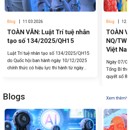
|
|
Blog
11.03.2026
Blog
12.0
TOÀN VĂN: Luật Trí tuệ nhân
TOÀN VĂ
tạo số 134/2025/QH15
NQ/TW v
Việt Na
Luật Trí tuệ nhân tạo số 134/2025/QH15
do Quốc hội ban hành ngày 10/12/2025
Ngày 07/01/
chính thức có hiệu lực thi hành từ ngày
Tổng Bí thư
01/03/2026. Luật quy định các nguyên
quyết số 80
tắc, chính sách và cơ chế quản lý đối với
phát triển 
hoạt động nghiên cứu, phát triển và ứng
Blogs
dụng trí tuệ nhân tạo tại Việt Nam.
Xem thêm
Dưới đây là nội dung toàn văn của Luật Trí
tuệ nhân tạo.