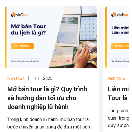
tiễn và đề xuất các giải pháp thúc đẩy phát
hướng thống
triển du lịch nông thôn theo hướng bền
phân loại và
vững.
quả hơn.
|
Kiến thức
17.11.2025
Kiến thức
Mở bán tour là gì? Quy trình
Liên min
và hướng dẫn tối ưu cho
Tour là 
doanh nghiệp lữ hành
Tăng cường h
quan trọng 
Trong kinh doanh lữ hành, mở bán tour là
đẩy sự phát
bước chuyển quan trọng để đưa một sản