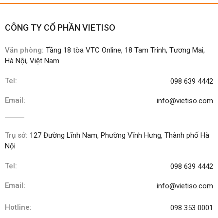
Dưới đây là nội dung toàn văn của Luật Trí
CÔNG TY CỔ PHẦN VIETISO
tuệ nhân tạo.
Văn phòng:
Tầng 18 tòa VTC Online, 18 Tam Trinh, Tương Mai,
Hà Nội, Việt Nam
Tel:
098 639 4442
Email:
info@vietiso.com
Trụ sở:
127 Đường Lĩnh Nam, Phường Vĩnh Hưng, Thành phố Hà
Nội
Tel:
098 639 4442
Email:
info@vietiso.com
Hotline:
098 353 0001