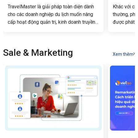
minh
TravelMaster là giải pháp toàn diện dành
Khác với cá
cho các doanh nghiệp du lịch muốn nâng
thường, phâ
cấp hoạt động quản trị, kinh doanh truyền
được phát t
thống tiến tới tự động hóa, cung cấp một
sâu, giúp g
quy trình vận hành tinh gọn, thúc đẩy tăng
trong kế toá
trưởng kinh doanh và nâng cao năng lực
doanh nghiệ
Sale & Marketing
cạnh tranh trong kỷ nguyên số.
đây là 05 tí
Xem thêm
ưu quy trình
hiệu quả.