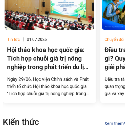
|
Tin tức
01.07.2026
Chuyển đổi s
Hội thảo khoa học quốc gia:
Điều tra
Tích hợp chuỗi giá trị nông
gì? Quy 
nghiệp trong phát triển du lịch
giải phá
nông thôn bền vững
Ngày 29/06, Học viện Chính sách và Phát
Điều tra tài
triển tổ chức Hội thảo khoa học quốc gia
quan trọng 
"Tích hợp chuỗi giá trị nông nghiệp trong
giá và xây 
phát triển du lịch nông thôn bền vững -
quy hoạch, p
Nghiên cứu từ ngành điều". Hội thảo là
định 2654
diễn đàn khoa học nhằm trao đổi các kết
Phương án đi
Kiến thức
quả nghiên cứu, chia sẻ kinh nghiệm thực
công tác đi
Xem thêm