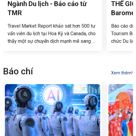
Ngành Du lịch - Báo cáo từ
THẾ GIỚ
TMR
Baromet
Travel Market Report khảo sát hơn 500 tư
Báo cáo diễn
vấn viên du lịch tại Hoa Kỳ và Canada, cho
Tourism Ba
thấy một sự chuyển dịch mạnh mẽ sang kỷ
chức Du lịch
nguyên trí tuệ nhân tạo (AI) để tối ưu hóa
các xu hướn
hiệu suất công việc.
định kỳ, nh
quan trong 
Báo chí
phân tích cậ
Xem thêm
quốc tế.