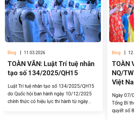
|
|
Blog
11.03.2026
Blog
12.0
TOÀN VĂN: Luật Trí tuệ nhân
TOÀN VĂ
tạo số 134/2025/QH15
NQ/TW v
Việt Na
Luật Trí tuệ nhân tạo số 134/2025/QH15
do Quốc hội ban hành ngày 10/12/2025
Ngày 07/01/
chính thức có hiệu lực thi hành từ ngày
Tổng Bí thư
01/03/2026. Luật quy định các nguyên
quyết số 80
tắc, chính sách và cơ chế quản lý đối với
phát triển 
hoạt động nghiên cứu, phát triển và ứng
dụng trí tuệ nhân tạo tại Việt Nam.