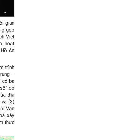
i gian
óng góp
ch Việt
o. hoạt
g Hồ An
m trình
trung –
ị có ba
 số” do
của địa
 và (3)
hội Văn
bá, xây
ẩm thực