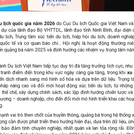
du lịch quốc gia năm 2026
do Cục Du lịch Quốc gia Việt Nam v
m dự của lãnh đạo Bộ VHTTDL, lãnh đạo tỉnh Ninh Bình, đại diện 
u lịch, Trung tâm xúc tiến du lịch, hiệp hội du lịch, doanh nghiệ
quốc tế và cơ quan báo chí... Hội nghị là hoạt động thường ni
tiến quảng bá năm 2025 và định hướng các nhiệm vụ trọng tâm n
ành Du lịch Việt Nam tiếp tục duy trì đà tăng trưởng tích cực, nhu
 tranh điểm đến trong khu vực ngày càng gia tăng, trong khi
xu 
n dịch nhanh sang mô hình số hóa và dựa trên dữ liệu. Trọng 
pháp nâng cao và đổi mới hoạt động xúc tiến du lịch, từ những
 thể chế, xây dựng chính sách, xác lập định hướng chiến lược và
hương – doanh nghiệp, cho đến đổi mới mô hình triển khai các ho
g.
ạnh vai trò then chốt của truyền thông, quảng bá trong hệ thống x
trọng cần được phát triển theo hướng hiện đại, dựa trên dữ liệu, ứ
bảo đảm tính chuyên nghiệp, nhất quán và lan tỏa rộng rãi. Đồn