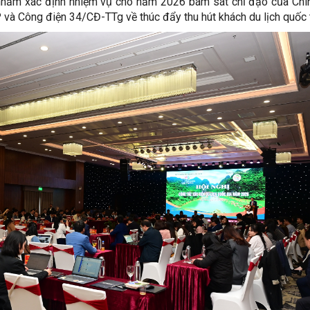
nhằm xác định nhiệm vụ cho năm 2026 bám sát chỉ đạo của Chí
và Công điện 34/CĐ-TTg về thúc đẩy thu hút khách du lịch quốc 