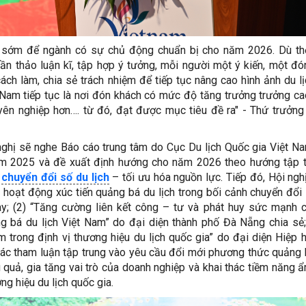
 sớm để ngành có sự chủ động chuẩn bị cho năm 2026. Dù thờ
ần thảo luận kĩ, tập hợp ý tưởng, mỗi người một ý kiến, một đ
ách làm, chia sẻ trách nhiệm để tiếp tục nâng cao hình ảnh du lị
 Nam tiếp tục là nơi đón khách có mức độ tăng trưởng trưởng ca
ên nghiệp hơn…. từ đó, đạt được mục tiêu đề ra" - Thứ trưởn
 nghị sẽ nghe Báo cáo trung tâm do Cục Du lịch Quốc gia Việt Na
năm 2025 và đề xuất định hướng cho năm 2026 theo hướng tập 
g
chuyển đổi số du lịch
– tối ưu hóa nguồn lực. Tiếp đó, Hội ngh
i hoạt động xúc tiến quảng bá du lịch trong bối cảnh chuyển đổi
ày; (2) “Tăng cường liên kết công – tư và phát huy sức mạnh 
 bá du lịch Việt Nam” do đại diện thành phố Đà Nẵng chia sẻ;
m trong định vị thương hiệu du lịch quốc gia” do đại diện Hiệp 
Các tham luận tập trung vào yêu cầu đổi mới phương thức quảng 
 quả, gia tăng vai trò của doanh nghiệp và khai thác tiềm năng 
g hiệu du lịch quốc gia.