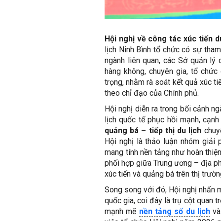
Hội nghị về công tác xúc tiến 
lịch Ninh Bình tổ chức có sự tha
ngành liên quan, các Sở quản lý d
hàng không, chuyên gia, tổ chức 
trọng, nhằm rà soát kết quả xúc 
theo chỉ đạo của Chính phủ.
Hội nghị diễn ra trong bối cảnh ng
lịch quốc tế phục hồi mạnh, cạnh
quảng bá – tiếp thị du lịch
chuyể
Hội nghị là thảo luận nhóm giải 
mang tính nền tảng như hoàn thiện
phối hợp giữa Trung ương – địa p
xúc tiến và quảng bá trên thị trườn
Song song với đó, Hội nghị nhấn m
quốc gia, coi đây là trụ cột quan 
mạnh mẽ
nền tảng số du lịch
và 