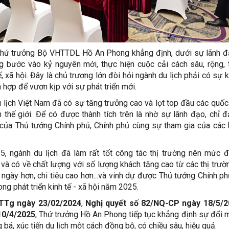
, Thứ trưởng Bộ VHTTDL Hồ An Phong khẳng định, dưới sự lãnh 
bước vào kỷ nguyên mới, thực hiện cuộc cải cách sâu, rộng,
tế, xã hội. Đây là chủ trương lớn đòi hỏi ngành du lịch phải có sự k
h hợp để vươn kịp với sự phát triển mới.
 lịch Việt Nam đã có sự tăng trưởng cao và lọt top đầu các quốc
thế giới. Để có được thành tích trên là nhờ sự lãnh đạo, chỉ 
của Thủ tướng Chính phủ, Chính phủ cùng sự tham gia của các
, ngành du lịch đã làm rất tốt công tác thị trường nên mức 
và có về chất lượng với số lượng khách tăng cao từ các thị trườ
i ngày hơn, chi tiêu cao hơn...và vinh dự được Thủ tướng Chính p
ong phát triển kinh tế - xã hội năm 2025.
-TTg ngày 23/02/2024
,
Nghị quyết số 82/NQ-CP ngày 18/5/2
10/4/2025
, Thứ trưởng Hồ An Phong tiếp tục khẳng định sự đổi 
 bá, xúc tiến du lịch một cách đồng bộ, có chiều sâu, hiệu quả.