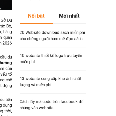
Nổi bật
Mới nhất
à Sở Du
các Bộ,
p, hãng
20 Website download sách miễn phí
ên quan
cho những người ham mê đọc sách
ăm 2026
10 website thiết kế logo trực tuyến
 cầu du
miễn phí
hướng
tâm của
 yếu tố
13 website cung cấp kho ảnh chất
 cơ chế
lượng và miễn phí
ạt động
úc tiến
Cách lấy mã code trên facebook để
ng dụng
nhúng vào website
g thời,