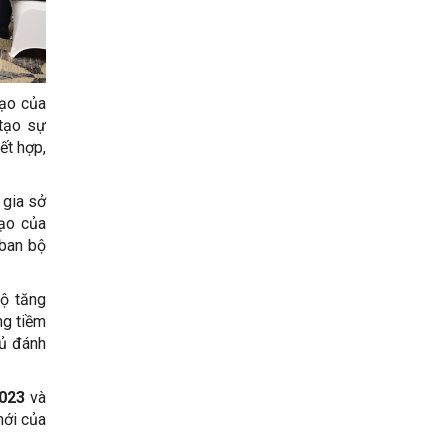
đạo của
 tạo sự
ết hợp,
 gia sở
đạo của
 ban bộ
độ tăng
ng tiềm
hủ đánh
023
và
mới của