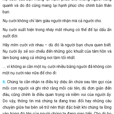
quanh và do đó cũng mang lại hạnh phúc cho chính bản thân
bạn.
Nụ cười không chỉ làm giàu người nhận mà cả người cho.
Nụ cười xuất hiện trong nháy mắt nhưng có thể để lại dấu ấn
suốt đời.
Hãy mỉm cười với nhau – dù đó là người bạn chưa quen biết.
Nụ cười ấy sẽ soi chiếu đến những góc khuất của tâm hồn và
làm bừng sáng cả những nơi tăm tối nhất.
…. vì không ai cần một nụ cười nhiều bằng người đã không còn
một nụ cười nào nữa để cho đi
6.
Chúng ta cần nhận ra điều kỳ diệu ẩn chứa sau tên gọi của
mỗi con người và ghi nhớ rằng mỗi cái tên, dù đơn giản đến
đâu, cũng chính là điều quan trọng và niềm vui của người ấy.
Do vậy, thông tin mà chúng ta đang trao đổi hay những câu
chuyện giữa hai bên sẽ trở nên thật đặc biệt khi chúng ta lồng
vào trong đó tên của người chúng ta đang giao tiếp. Cho dù họ