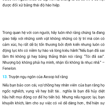
được đối xử bằng thái độ hào hiệp.
Trong quan hệ với con người, hãy luôn nhớ rằng chúng ta đang
giao tiếp với những sinh vật không những có lý trí mà còn có
cảm xúc, họ rất dễ bị tổn thương bởi định kiến nhưng luôn có
động lực khi có niềm tự hào và lòng kiêu hãnh.“Nếu bạn đã sai
lầm thì không gì hay bằng thẳng thắn nói rằng: “Tôi đã sai”.
Nhượng bộ không phải hạ mình, nhận lỗi không là nhục nhã.” –
Fenelon.
13.
Truyện ngụ ngôn của Aesop kể rằng:
Nếu bạn bảo con cái, vợ/chồng hay nhân viên của bạn rằng họ
ngốc nghếch, vụng về hay bất tài… nghĩa là bạn đã hủy diệt
hầu hết mọi động cơ để họ tiến bộ. Nhưng nếu ngược lại, bạn
khuyến khích, làm cho sự việc có vẻ dễ dàng hơn , thể hiện sự