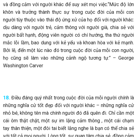
và đồng cảm với người khác để suy xét mọi việc.“Mức độ lớn
khôn và trưởng thành thực sự trong cuộc đời của mỗi con
người tùy thuộc vào thái độ ứng xử của họ đối với người khác:
dịu dàng với người trẻ, cảm thông với người già, chia sẻ với
người bất hạnh, động viên người có chí hướng, tha thứ người
mắc lỗi lầm, bao dung với kẻ yếu và khoan hòa với kẻ mạnh.
Bởi lẽ, đến một lúc nào đó trong cuộc đời của mỗi con người,
họ cũng sẽ lâm vào những cảnh ngộ tương tự.” – George
Washington Carver
18.
Điều đáng quý nhất trong cuộc đời của mỗi người chính là
những nghĩa cử tốt đẹp đối với người khác – những nghĩa cử
nhỏ bé, không tên mà chính người đó đã quên đi. Chỉ cần một
cái ôm thật chặt, một sự im lặng cảm thông , một cái chạm
tay thân thiện, một đôi tai biết lắng nghe là bạn có thể chia sẻ
với tất cả mọi người. Lòng tốt, sự quan tâm chia sẻ, đồng cảm