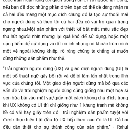
nếu bạn đã đọc những phần ở trên bạn có thể dễ dàng nhận ra
cả hai đều mang một mục đích chung đó là tạo sự thoải mái
cho người dùng và theo tôi cả hai đều có vai trò quan trọng
ngang nhau.Một sản phẩm với thiết kế bắt mắt, màu sắc đẹp
thu hút người nhìn nhưng lại quá khó để sử dụng, hoặc một
sản phẩm dể sử dụng và rất có ích nhưng nó khoác trên mình
một vẻ ngoài khủng khiếp; rõ ràng chúng ta chẳng ai muốn
dùng những sản phẩm như thế.
“Trải nghiệm người dùng (UX) và giao diện người dùng (UI) là
một số thuật ngữ gây bối rối và dễ bị lầm lẩn nhất trong lĩnh
vực của chúng tôi. Một giao diện người dùng mà bỏ qua các
vấn đề về trải nghiệm người dùng cũng giống như một họa sĩ
sơn bừa bãi vào mặt vải/giấy một cách không chủ đích; trong
khi UX không có UI thì chỉ giống như 1 khung tranh mà không
hề có vải hay giấy trên đó. trải nghiệm sản phẩm tuyệt vời
được thực hiện bắt đầu từ UX tiếp theo sau đó là UI. Cả hai
đều cần thiết cho sự thành công của sản phẩm.” - Rahul