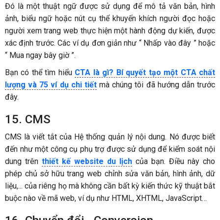
Đó là một thuật ngữ được sử dụng để mô tả văn bản, hình
ảnh, biểu ngữ hoặc nút cụ thể khuyến khích người đọc hoặc
người xem trang web thực hiện một hành động dự kiến, được
xác định trước. Các ví dụ đơn giản như “ Nhấp vào đây ” hoặc
“ Mua ngay bây giờ ”.
Bạn có thể tìm hiểu
CTA là gì? Bí quyết tạo một CTA chất
lượng và 75 ví dụ chi tiết
mà chúng tôi đã hướng dẫn trước
đây.
15. CMS
CMS là viết tắt của Hệ thống quản lý nội dung. Nó được biết
đến như một công cụ phụ trợ được sử dụng để kiểm soát nội
dung trên
thiết kế website du lịch
của bạn. Điều này cho
phép chủ sở hữu trang web chỉnh sửa văn bản, hình ảnh, dữ
liệu,... của riêng họ mà không cần bất kỳ kiến ​​thức kỹ thuật bắt
buộc nào về mã web, ví dụ như HTML, XHTML, JavaScript…