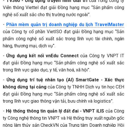
-
TV360 - Ứng dụng truyền hình Giải trí
của Tổng công ty
Viễn thông Viettel đạt giải Đồng hạng mục “Sản phẩm công
nghệ số xuất sắc cho thị trường nước ngoài”.
-
Phần mềm quản trị doanh nghiệp du lịch TravelMaster
của Công ty cổ phần VietISO đạt giải Đồng hạng mục “Sản
phẩm công nghệ số xuất sắc trong lĩnh vực tài chính, ngân
hàng, thương mại, dịch vụ”.
-
Ứng dụng kết nối vnEdu Connect
của Công ty VNPT IT
đạt giải Đồng hạng mục “Sản phẩm công nghệ số xuất sắc
trong lĩnh vực giáo dục, y tế, văn hoá, xã hội”.
-
Ứng dụng trí tuệ nhân tạo (AI) SmartGate - Xác thực
không dừng tại cảng
của Công ty TNHH Dịch vụ tin học CEH
đạt giải Đồng hạng mục “Sản phẩm công nghệ số xuất sắc
trong lĩnh vực giao thông vận tải, bưu chính và logistics”.
-
Hệ thống thông tin quản lý đất đai - VNPT iLIS
của Công
ty Công nghệ thông tin VNPT và Hệ thống truy xuất nguồn gốc
nông lâm thủy sản CheckVN của Trung tâm Doanh nghiệp Hội