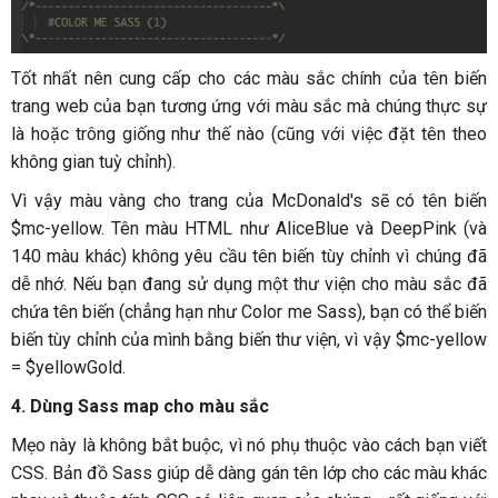
Tốt nhất nên cung cấp cho các màu sắc chính của tên biến
trang web của bạn tương ứng với màu sắc mà chúng thực sự
là hoặc trông giống như thế nào (cũng với việc đặt tên theo
không gian tuỳ chỉnh).
Vì vậy màu vàng cho trang của McDonald's sẽ có tên biến
$mc-yellow. Tên màu HTML như AliceBlue và DeepPink (và
140 màu khác) không yêu cầu tên biến tùy chỉnh vì chúng đã
dễ nhớ. Nếu bạn đang sử dụng một thư viện cho màu sắc đã
chứa tên biến (chẳng hạn như Color me Sass), bạn có thể biến
biến tùy chỉnh của mình bằng biến thư viện, vì vậy $mc-yellow
= $yellowGold.
4. Dùng Sass map cho màu sắc
Mẹo này là không bắt buộc, vì nó phụ thuộc vào cách bạn viết
CSS. Bản đồ Sass giúp dễ dàng gán tên lớp cho các màu khác