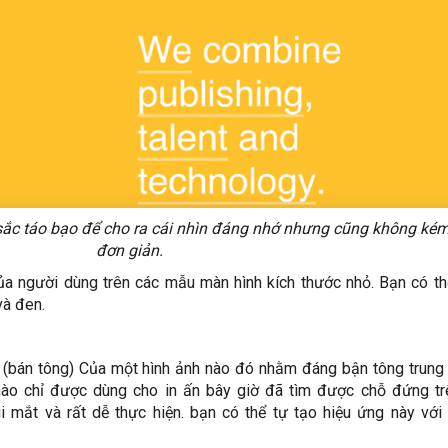
c táo bạo để cho ra cái nhìn đáng nhớ nhưng cũng không ké
đơn giản.
ủa người dùng trên các mẫu màn hình kích thước nhỏ. Bạn có t
và đen.
e (bán tông) Của một hình ảnh nào đó nhằm đáng bận tông trung
nào chỉ được dùng cho in ấn bây giờ đã tìm được chỗ đứng t
i mắt và rất dễ thực hiện. bạn có thể tự tạo hiệu ứng này vớ