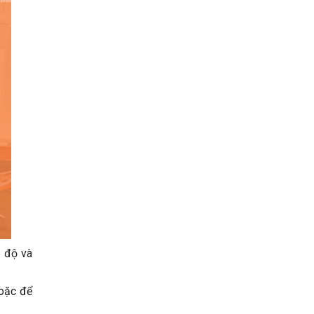
p độ và
hoặc để