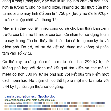
dàng tưởng tượng hơn, đặc biệt là khi họ làm việc với bản sao,
hơn là tưởng tượng nó bằng pixel. Nhưng độ dài thực của mô
tả meta cho máy tính để bàn là 1.750 px (lưu ý: nó đã là 920px
trước khi cập nhật vào tháng 12).
May mắn thay, có rất nhiều công cụ sẽ cho bạn thấy bản xem
trước của bản mô tả meta của bạn. Cá nhân tôi sử dụng kiểm
tra này, trong đó cho thấy tôi chiều dài cả trong các ký tự và
điểm ảnh. Do đó, tôi rất dễ viết nội dung mà không bị phân
tâm vào số ký tự.
Có thể xảy ra rằng các mô tả meta có ít hơn 290 ký tự sẽ
không phù hợp với đoạn mã kết quả tìm kiếm và các mô tả
meta có hơn 300 ký tự sẽ phù hợp với kết quả tìm kiếm một
cách hoàn hảo. Nó thậm chí có thể tạo ra một mô tả meta với
544 ký tự, nếu bạn thực sự cố gắng.