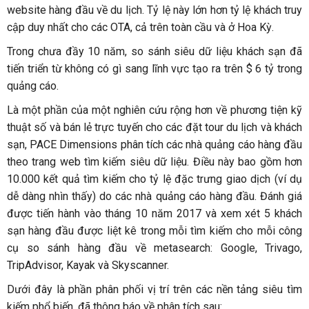
website hàng đầu về du lịch. Tỷ lệ này lớn hơn tỷ lệ khách truy
cập duy nhất cho các OTA, cả trên toàn cầu và ở Hoa Kỳ.
Trong chưa đầy 10 năm, so sánh siêu dữ liệu khách sạn đã
tiến triển từ không có gì sang lĩnh vực tạo ra trên $ 6 tỷ trong
quảng cáo.
Là một phần của một nghiên cứu rộng hơn về phương tiện kỹ
thuật số và bán lẻ trực tuyến cho các đặt tour du lịch và khách
sạn, PACE Dimensions phân tích các nhà quảng cáo hàng đầu
theo trang web tìm kiếm siêu dữ liệu. Điều này bao gồm hơn
10.000 kết quả tìm kiếm cho tỷ lệ đặc trưng giao dịch (ví dụ
dễ dàng nhìn thấy) do các nhà quảng cáo hàng đầu. Đánh giá
được tiến hành vào tháng 10 năm 2017 và xem xét 5 khách
sạn hàng đầu được liệt kê trong mỗi tìm kiếm cho mỗi công
cụ so sánh hàng đầu về metasearch: Google, Trivago,
TripAdvisor, Kayak và Skyscanner.
Dưới đây là phần phân phối vị trí trên các nền tảng siêu tìm
kiếm phổ biến, đã thông báo về phân tích sau: