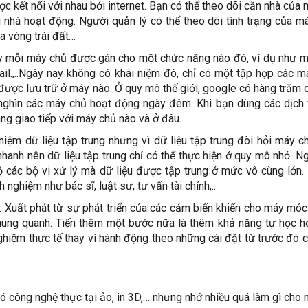
ược kết nối với nhau bởi internet. Bạn có thể theo dõi căn nhà của m
ng nhà hoạt động. Người quản lý có thể theo dõi tình trạng của 
a vòng trái đất…
ây mỗi máy chủ được gán cho một chức năng nào đó, ví dụ như 
il.,..Ngày nay không có khái niệm đó, chỉ có một tập hợp các m
được lưu trữ ở máy nào. Ở quy mô thế giới, google có hàng trăm 
nghìn các máy chủ hoạt động ngày đêm. Khi bạn dùng các dịch
ng giao tiếp với máy chủ nào và ở đâu.
 niệm dữ liệu tập trung nhưng vì dữ liệu tập trung đòi hỏi máy c
 nhanh nên dữ liệu tập trung chỉ có thể thực hiện ở quy mô nhỏ. N
 các bộ vi xử lý mà dữ liệu được tập trung ở mức vô cùng lớn
 nghiệm như bác sĩ, luật sư, tư vấn tài chính,..
: Xuất phát từ sự phát triển của các cảm biến khiến cho máy móc
hung quanh. Tiến thêm một bước nữa là thêm khả năng tự học h
ghiệm thực tế thay vì hành động theo những cài đặt từ trước đó 
ó công nghệ thực tại ảo, in 3D,… nhưng nhớ nhiều quá làm gì cho 