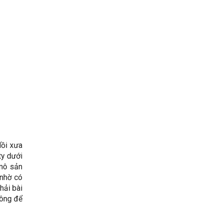
Hồi xưa
ty dưới
 mô sản
 nhờ có
hải bài
công để