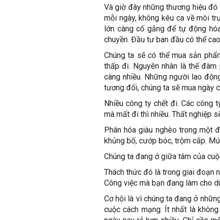
Và giờ đây những thương hiệu đó
mỗi ngày, không kêu ca về môi tr
lớn càng cố gắng để tự động hóa 
chuyền. Đầu tư ban đầu có thể cao 
Chúng ta sẽ có thể mua sản phẩm
thấp đi. Nguyên nhân là thế đàm
càng nhiều. Những người lao độn
tương đối, chúng ta sẽ mua ngày c
Nhiều công ty chết đi. Các công ty
mà mất đi thì nhiều. Thất nghiệp sẽ
Phân hóa giàu nghèo trong một đấ
khủng bố, cướp bóc, trộm cắp. Mứ
Chúng ta đang ở giữa tâm của cuộc
Thách thức đó là trong giai đoạn n
Công việc mà bạn đang làm cho dù 
Cơ hội là vì chúng ta đang ở nhữn
cuộc cách mạng. Ít nhất là không 