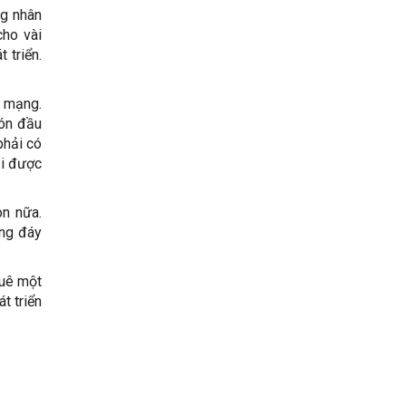
ng nhân
cho vài
 triển.
h mạng.
đón đầu
phải có
ải được
òn nữa.
ầng đáy
huê một
t triển