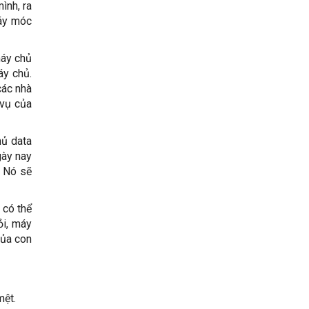
ình, ra
máy móc
máy chủ
áy chủ.
các nhà
 vụ của
hủ data
gày nay
. Nó sẽ
 có thể
ỏi, máy
của con
mệt.