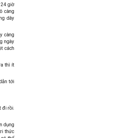
 24 giờ
mô càng
ống dây
ày càng
ng ngày
ột cách
 thì ít
dẫn tới
đi rồi.
ận dụng
ri thức