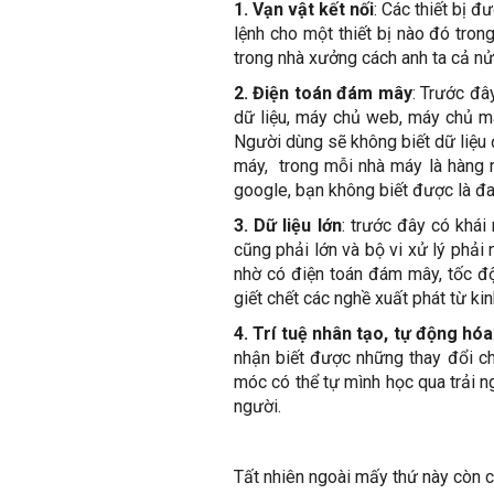
1.
Vạn vật kết nối
: Các thiết bị đ
lệnh cho một thiết bị nào đó tro
trong nhà xưởng cách anh ta cả nử
2.
Điện toán đám mây
: Trước đ
dữ liệu, máy chủ web, máy chủ ma
Người dùng sẽ không biết dữ liệu 
máy, trong mỗi nhà máy là hàng 
google, bạn không biết được là đa
3.
Dữ liệu lớn
: trước đây có khái
cũng phải lớn và bộ vi xử lý phải
nhờ có điện toán đám mây, tốc độ
giết chết các nghề xuất phát từ kinh
4.
Trí tuệ nhân tạo, tự động hóa
nhận biết được những thay đổi c
móc có thể tự mình học qua trải n
người.
Tất nhiên ngoài mấy thứ này còn c