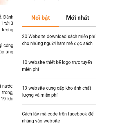
ể. Đành
Nổi bật
Mới nhất
1 tới 3
g lượng
20 Website download sách miễn phí
cho những người ham mê đọc sách
gì công
đáp ứng
10 website thiết kế logo trực tuyến
miễn phí
i nước.
13 website cung cấp kho ảnh chất
 trong,
lượng và miễn phí
 19 khi
Cách lấy mã code trên facebook để
nhúng vào website