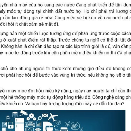
huyển nhà máy của họ sang các nước đang phát triển để tận dụ
áy móc tự động tại chính đất nước họ. Họ chỉ phải trả lương 
 cần lao động giá rẻ nữa. Công việc sẽ bị kéo về các nước phát
đòi hỏi ít chất xám sẽ mất đi.
dựng hẳn một chiến lược tương ứng để phán ứng trước cuộc các
 ở xuất phát điểm rất thấp. Trước chúng ta nghĩ có thể đi tắt 
Không hẳn là chỉ cần đào tạo ra các lập trình giỏi là đủ, vẫn cần 
y móc tự động trước khi cần phần mềm điều khiển nó thì đã ph
ó chỗ cho những người tri thức kém nhưng giờ điều đó không c
i phải học hỏi để bước vào vùng tri thức, nếu không họ sẽ ở t
yền máy móc đòi hỏi nhiều kỹ năng, ngày nay người ta chỉ cần t
 một hệ thống máy móc tự động hàng triệu đô. Công nghệ càng phá
iều khiển nó. Và bạn hãy tượng tượng điều này sẽ dẫn tới đâu?