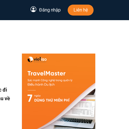
Đăng nhập
Liên hệ
 đi
au về