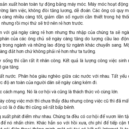
 sản xuất hoàn toàn tự động bằng máy móc. Máy móc hoạt động
ường làm việc, không đòi tăng lương, dễ đoán. Các ông có quy 
càng nhiều càng tốt, giảm dần số người cần thiết trong hệ th
nhưng rồi mọi thứ sẽ trở nên rẻ hơn trước.
 với giá ngày càng rẻ hơn nhưng thu nhập của chúng ta sẽ ng
 phán của các ông chủ sẽ ngày càng tăng do lượng cầu lao độ
g trong ngành và những lao động từ ngành khác chuyển sang. M
àng đắt hơn chứ không phải rẻ hơn như ta tưởng.
 sống thì cần rất ít nhân công. Kết quả là lượng công việc sinh ra
 gia tăng.
t nước. Phân hóa giàu nghèo giữa các nước với nhau. Tất yếu 
c độ an toàn của người dân sẽ ngày càng kém đi.
 cách mạng. Nó là cơ hội và cũng là thách thức vô cùng lớn.
ày công việc mới thì chưa thấy đâu nhưng công việc cũ thì đã mất 
có là ở đâu thì cũng sẽ rất bấp bênh.
g xuất phát điểm như nhau. Chúng ta đều có cơ hội để vươn lên t
để nó nhấn chìm. Khác hẳn so với hồi xưa, chi phí để tiếp cận t