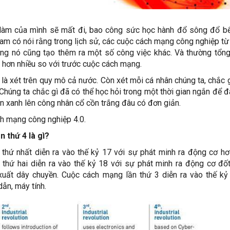
 làm của mình sẽ mất đi, bao công sức học hành đổ sông đổ b
m có nói rằng trong lịch sử, các cuộc cách mạng công nghiệp từ 
ng nó cũng tạo thêm ra một số công việc khác. Và thường tổn
 hơn nhiều so với trước cuộc cách mạng.
là xét trên quy mô cả nước. Còn xét mỗi cá nhân chúng ta, chắc 
? Chúng ta chắc gì đã có thể học hỏi trong một thời gian ngắn để 
n xanh lên công nhân cổ cồn trắng đâu có đơn giản.
ch mạng công nghiệp 4.0.
 thứ 4 là gì?
hứ nhất diễn ra vào thế kỷ 17 với sự phát minh ra động cơ hơ
hứ hai diễn ra vào thế kỷ 18 với sự phát minh ra động cơ đốt
uất dây chuyền. Cuộc cách mạng lần thứ 3 diễn ra vào thế kỷ
dẫn, máy tính.