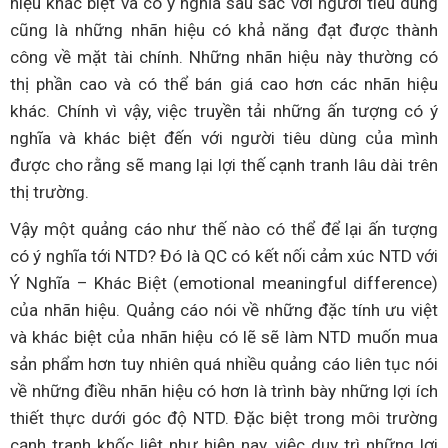
hiệu khác biệt và có ý nghĩa sâu sắc với người tiêu dùng
cũng là những nhãn hiệu có khả năng đạt được thành
công về mặt tài chính. Những nhãn hiệu này thường có
thị phần cao và có thể bán giá cao hơn các nhãn hiệu
khác. Chính vì vậy, việc truyền tải những ấn tượng có ý
nghĩa và khác biệt đến với người tiêu dùng của mình
được cho rằng sẽ mang lại lợi thế cạnh tranh lâu dài trên
thị trường.
Vậy một quảng cáo như thế nào có thể để lại ấn tượng
có ý nghĩa tới NTD? Đó là QC có kết nối cảm xúc NTD với
Ý Nghĩa – Khác Biệt (emotional meaningful difference)
của nhãn hiệu. Quảng cáo nói về những đặc tính ưu việt
và khác biệt của nhãn hiệu có lẽ sẽ làm NTD muốn mua
sản phẩm hơn tuy nhiên quá nhiều quảng cáo liên tục nói
về những điều nhãn hiệu có hơn là trình bày những lợi ích
thiết thực dưới góc độ NTD. Đặc biệt trong môi trường
cạnh tranh khốc liệt như hiện nay, việc duy trì những lợi