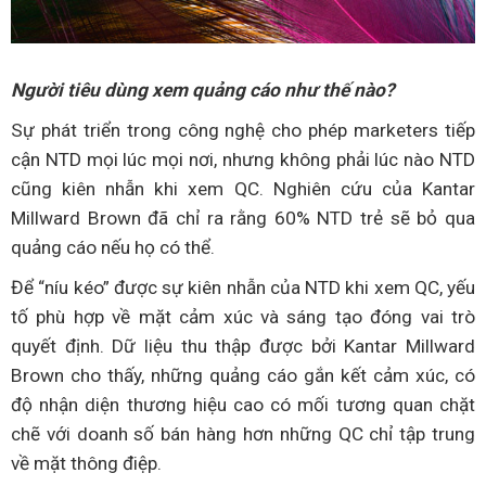
Người tiêu dùng xem quảng cáo như thế nào?
Sự phát triển trong công nghệ cho phép marketers tiếp
cận NTD mọi lúc mọi nơi, nhưng không phải lúc nào NTD
cũng kiên nhẫn khi xem QC. Nghiên cứu của Kantar
Millward Brown đã chỉ ra rằng 60% NTD trẻ sẽ bỏ qua
quảng cáo nếu họ có thể.
Để “níu kéo” được sự kiên nhẫn của NTD khi xem QC, yếu
tố phù hợp về mặt cảm xúc và sáng tạo đóng vai trò
quyết định. Dữ liệu thu thập được bởi Kantar Millward
Brown cho thấy, những quảng cáo gắn kết cảm xúc, có
độ nhận diện thương hiệu cao có mối tương quan chặt
chẽ với doanh số bán hàng hơn những QC chỉ tập trung
về mặt thông điệp.