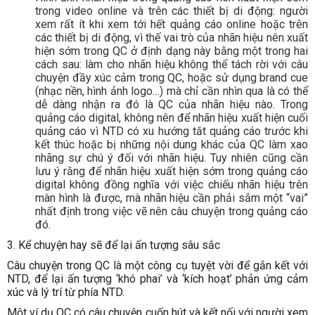
trong video online và trên các thiết bị di động: người
xem rất ít khi xem tới hết quảng cáo online hoặc trên
các thiết bị di động, vì thế vai trò của nhãn hiệu nên xuất
hiện sớm trong QC ở định dạng này bằng một trong hai
cách sau: làm cho nhãn hiệu không thể tách rời với câu
chuyện đầy xúc cảm trong QC, hoặc sử dụng brand cue
(nhạc nền, hình ảnh logo…) mà chỉ cần nhìn qua là có thể
dễ dàng nhận ra đó là QC của nhãn hiệu nào. Trong
quảng cáo digital, không nên để nhãn hiệu xuất hiện cuối
quảng cáo vì NTD có xu hướng tắt quảng cáo trước khi
kết thúc hoặc bị những nội dung khác của QC làm xao
nhãng sự chú ý đối với nhãn hiệu. Tuy nhiên cũng cần
lưu ý rằng để nhãn hiệu xuất hiện sớm trong quảng cáo
digital không đồng nghĩa với việc chiếu nhãn hiệu trên
màn hình là được, mà nhãn hiệu cần phải sắm một “vai”
nhất định trong việc vẽ nên câu chuyện trong quảng cáo
đó.
3. Kể chuyện hay sẽ để lại ấn tượng sâu sắc
Câu chuyện trong QC là một công cụ tuyệt vời để gắn kết với
NTD, để lại ấn tượng ‘khó phai’ và ‘kích hoạt’ phản ứng cảm
xúc và lý trí từ phía NTD.
Một ví dụ QC có câu chuyện cuốn hút và kết nối với người xem