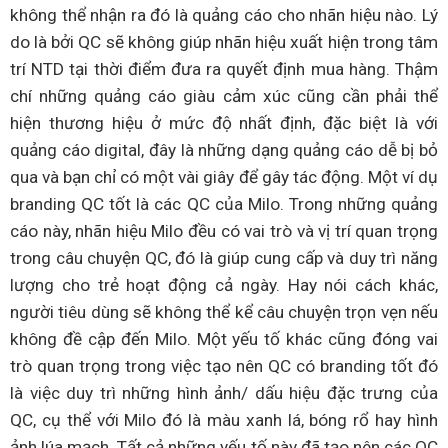
không thể nhận ra đó là quảng cáo cho nhãn hiệu nào. Lý
do là bởi QC sẽ không giúp nhãn hiệu xuất hiện trong tâm
trí NTD tại thời điểm đưa ra quyết định mua hàng. Thậm
chí những quảng cáo giàu cảm xúc cũng cần phải thể
hiện thương hiệu ở mức độ nhất định, đặc biệt là với
quảng cáo digital, đây là những dạng quảng cáo dễ bị bỏ
qua và bạn chỉ có một vài giây để gây tác động. Một ví dụ
branding QC tốt là các QC của Milo. Trong những quảng
cáo này, nhãn hiệu Milo đều có vai trò và vị trí quan trọng
trong câu chuyện QC, đó là giúp cung cấp và duy trì năng
lượng cho trẻ hoạt động cả ngày. Hay nói cách khác,
người tiêu dùng sẽ không thể kể câu chuyện trọn vẹn nếu
không đề cập đến Milo. Một yếu tố khác cũng đóng vai
trò quan trọng trong việc tạo nên QC có branding tốt đó
là việc duy trì những hình ảnh/ dấu hiệu đặc trưng của
QC, cụ thể với Milo đó là màu xanh lá, bóng rổ hay hình
ảnh lúa mạch. Tất cả những yếu tố này đã tạo nên các QC