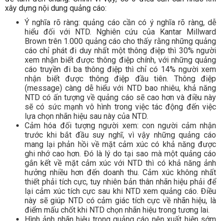
xây dựng nội dung quảng cáo:
Ý nghĩa rõ ràng: quảng cáo cần có ý nghĩa rõ ràng, dễ
hiểu đối với NTD. Nghiên cứu của Kantar Millward
Brown trên 1.000 quảng cáo cho thấy rằng những quảng
cáo chỉ phát đi duy nhất một thông điệp thì 30% người
xem nhận biết được thông điệp chính, với những quảng
cáo truyền đi ba thông điệp thì chỉ có 14% người xem
nhận biết được thông điệp đầu tiên. Thông điệp
(message) càng dễ hiểu với NTD bao nhiêu, khả năng
NTD có ấn tượng về quảng cáo sẽ cao hơn và điều này
sẽ có sức mạnh vô hình trong việc tác động đến việc
lựa chọn nhãn hiệu sau này của NTD.
Cảm hóa đối tượng người xem: con người cảm nhận
trước khi bắt đầu suy nghĩ, vì vậy những quảng cáo
mang lại phản hồi về mặt cảm xúc có khả năng được
ghi nhớ cao hơn. Đó là lý do tại sao mà một quảng cáo
gắn kết về mặt cảm xúc với NTD thì có khả năng ảnh
hưởng nhiều hơn đến doanh thu. Cảm xúc không nhất
thiết phải tích cực, tuy nhiên bản thân nhãn hiệu phải để
lại cảm xúc tích cực sau khi NTD xem quảng cáo. Điều
này sẽ giúp NTD có cảm giác tích cực về nhãn hiệu, là
điểm mấu chốt khi NTD chọn nhãn hiệu trong tương lai.
Hình ảnh nhãn hiệu trong quảng cáo nên xuất hiện sớm