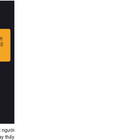
t người
ày thấy