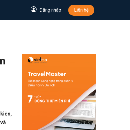
Đăng nhập
Liên hệ
án
kiện,
 và