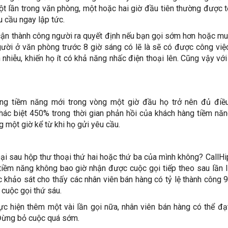
một lần trong văn phòng, một hoặc hai giờ đầu tiên thường được 
u cầu ngay lập tức.
cận thành công người ra quyết định nếu bạn gọi sớm hơn hoặc m
gười ở văn phòng trước 8 giờ sáng có lẽ là sẽ có được công vi
nhiễu, khiến họ ít có khả năng nhấc điện thoại lên. Cũng vậy vớ
àng tiềm năng mới trong vòng một giờ đầu họ trở nên đủ điều
ác biệt 450% trong thời gian phản hồi của khách hàng tiềm nă
 một giờ kể từ khi họ gửi yêu cầu.
ại sau hộp thư thoại thứ hai hoặc thứ ba của mình không? CallH
iềm năng không bao giờ nhận được cuộc gọi tiếp theo sau lần l
c khảo sát cho thấy các nhân viên bán hàng có tỷ lệ thành công 
 cuộc gọi thứ sáu.
ực hiện thêm một vài lần gọi nữa, nhân viên bán hàng có thể đ
 Đừng bỏ cuộc quá sớm.