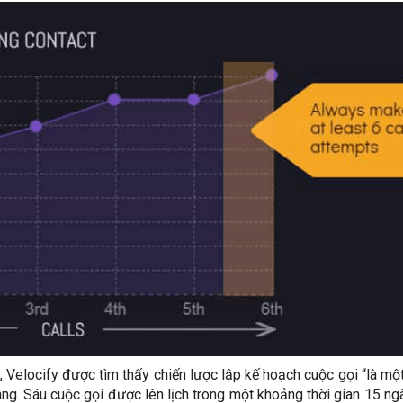
 Velocify được tìm thấy chiến lược lập kế hoạch cuộc gọi “là mộ
àng. Sáu cuộc gọi được lên lịch trong một khoảng thời gian 15 ng