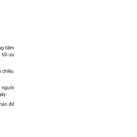
ng tiềm
 tối ưu
 chiều.
i người
gày.
 hảo để