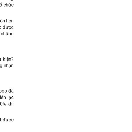
tổ chức
uộn hơn
ệc được
i những
 kiện?
ng nhận
ippo đã
iên lạc
90% khi
ạt được