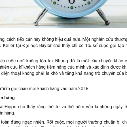
g, cách tiếp cận này không hiệu quả nữa. Một nghiên cứu thườ
u Keller tại Đại học Baylor cho thấy chỉ có 1% số cuộc gọi tạo 
 hiện cuộc gọi" không tồn tại. Nhưng đó là một câu chuyện khác 
hiên cứu kĩ khách hàng tiềm năng của mình và xác định được k
m điện thoại không phải là khó và tăng khả năng trò chuyện của 
ời điểm gọi chào mời khách hàng vào năm 2018.
án hàng
lHippo cho thấy rằng thứ tư và thứ năm vẫn là những ngày t
án hàng.
 toàn đáng ngạc nhiên. Rốt cuộc, mọi người thường chuẩn bị c