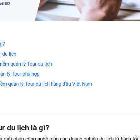
gì?
 du lịch
mềm quản lý Tour du lịch
n lý Tour phù hợp
m quản lý Tour du lịch hàng đầu Việt Nam
 du lịch là gì?
à giải pháp công nghệ giúp các doanh nghiệp du lịch lữ hành tối