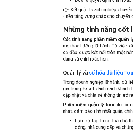
Đưa ra quyết định chính xác 
👉
Kết quả:
Doanh nghiệp chuyển t
- nền tảng vững chắc cho chuyển 
Những tính năng cốt l
Các
tính năng phần mềm quản lý
mọi hoạt động lữ hành. Từ việc xây
cả đều được kết nối trên một nền
dàng và chính xác hơn.
Quản lý và
số hóa dữ liệu Tou
Trong doanh nghiệp lữ hành, dữ liệ
giá trong Excel, danh sách khách h
cập nhật và chia sẻ thông tin trở n
Phần mềm quản lý tour du lịch
g
nhất, đảm bảo tính nhất quán, chín
Lưu trữ tập trung toàn bộ thô
đồng, nhà cung cấp và chứng