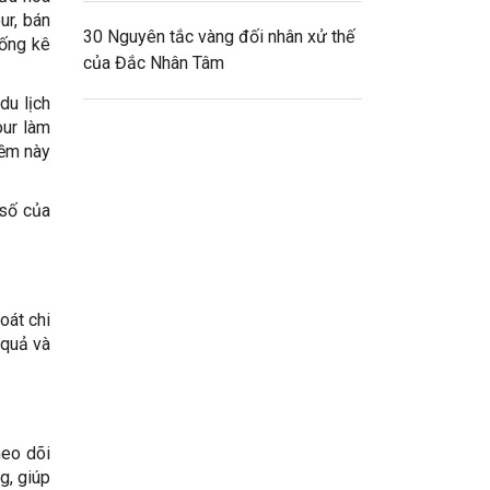
ur, bán
30 Nguyên tắc vàng đối nhân xử thế
hống kê
của Đắc Nhân Tâm
du lịch
our làm
mềm này
 số của
oát chi
 quả và
heo dõi
g, giúp