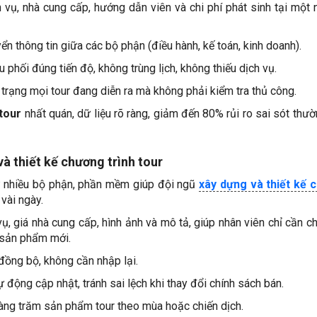
 vụ, nhà cung cấp, hướng dẫn viên và chi phí phát sinh tại một 
yển thông tin giữa các bộ phận (điều hành, kế toán, kinh doanh).
phối đúng tiến độ, không trùng lịch, không thiếu dịch vụ.
 trạng mọi tour đang diễn ra mà không phải kiểm tra thủ công.
 tour
nhất quán, dữ liệu rõ ràng, giảm đến 80% rủi ro sai sót thư
và thiết kế chương trình tour
từ nhiều bộ phận, phần mềm giúp đội ngũ
xây dựng và thiết kế 
 vài ngày.
vụ, giá nhà cung cấp, hình ảnh và mô tả, giúp nhân viên chỉ cần ch
t sản phẩm mới.
 đồng bộ, không cần nhập lại.
ự động cập nhật, tránh sai lệch khi thay đổi chính sách bán.
àng trăm sản phẩm tour theo mùa hoặc chiến dịch.