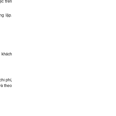
ệc trên
ng lặp.
ụ khách
hi phí,
và theo