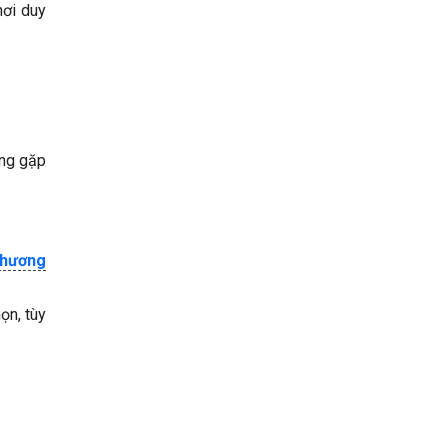
nơi duy
ờng gặp
chương
ọn, tùy