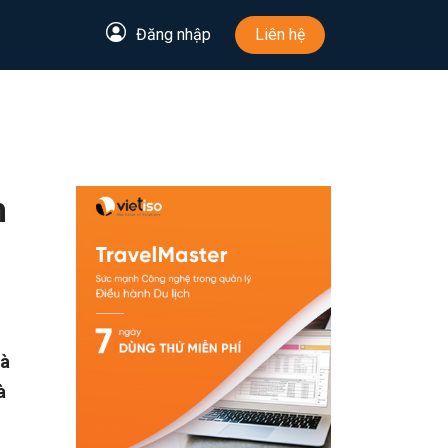
Đăng nhập
Liên hệ
h
và
à