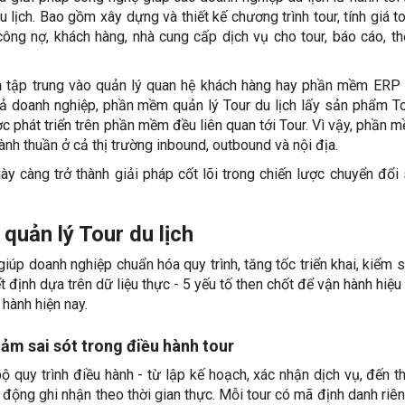
u lịch. Bao gồm xây dựng và thiết kế chương trình tour, tính giá to
ông nợ, khách hàng, nhà cung cấp dịch vụ cho tour, báo cáo, t
h
tập trung vào quản lý quan hệ khách hàng hay phần mềm ERP 
cả doanh nghiệp, phần mềm quản lý Tour du lịch lấy sản phẩm T
ợc phát triển trên phần mềm đều liên quan tới Tour. Vì vậy, phần 
nh thuần ở cả thị trường inbound, outbound và nội địa.
ày càng trở thành giải pháp cốt lõi trong chiến lược chuyển đổi
quản lý Tour du lịch
iúp doanh nghiệp chuẩn hóa quy trình, tăng tốc triển khai, kiểm s
t định dựa trên dữ liệu thực - 5 yếu tố then chốt để vận hành hiệu
 hành hiện nay.
ảm sai sót trong điều hành tour
ộ quy trình điều hành - từ lập kế hoạch, xác nhận dịch vụ, đến t
 động ghi nhận theo thời gian thực. Mỗi tour có mã định danh riên