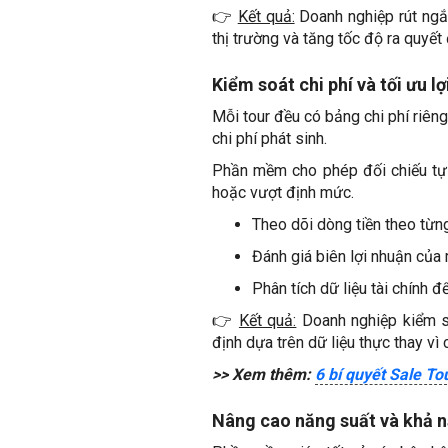
👉
Kết quả:
Doanh nghiệp rút ngắn
thị trường và tăng tốc độ ra quyết
Kiểm soát chi phí và tối ưu l
Mỗi tour đều có bảng chi phí riên
chi phí phát sinh.
Phần mềm cho phép đối chiếu tự đ
hoặc vượt định mức.
Theo dõi dòng tiền theo từng
Đánh giá biên lợi nhuận của 
Phân tích dữ liệu tài chính để
👉
Kết quả:
Doanh nghiệp kiểm soá
định dựa trên dữ liệu thực thay vì 
>> Xem thêm:
6 bí quyết Sale To
Nâng cao năng suất và khả n