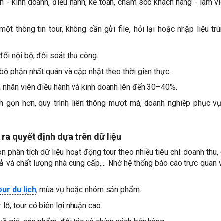
 - kinh doanh, điều hành, kế toán, chăm sóc khách hàng - làm vi
t thông tin tour, không cần gửi file, hỏi lại hoặc nhập liệu trù
đổi nội bộ, đối soát thủ công.
bộ phận nhất quán và cập nhật theo thời gian thực.
 nhân viên điều hành và kinh doanh lên đến 30–40%.
 gọn hơn, quy trình liên thông mượt mà, doanh nghiệp phục v
 ra quyết định dựa trên dữ liệu
phân tích dữ liệu hoạt động tour theo nhiều tiêu chí: doanh thu, c
 quả và chất lượng nhà cung cấp,... Nhờ hệ thống báo cáo trực quan 
our du lịch
, mùa vụ hoặc nhóm sản phẩm.
 lỗ, tour có biên lợi nhuận cao.