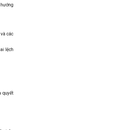
u hướng
 và các
ai lệch
a quyết