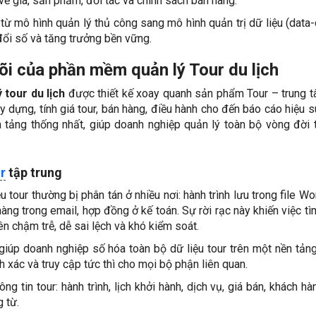
về giá, sản phẩm, đối tác và chính sách bán hàng.
ừ mô hình quản lý thủ công sang mô hình quản trị dữ liệu (data-
đổi số và tăng trưởng bền vững.
õi của phần mềm quản lý Tour du lịch
 tour du lịch
được thiết kế xoay quanh sản phẩm Tour – trung 
 dựng, tính giá tour, bán hàng, điều hành cho đến báo cáo hiệu su
 tảng thống nhất, giúp doanh nghiệp quản lý toàn bộ vòng đời 
r
tập trung
u tour thường bị phân tán ở nhiều nơi: hành trình lưu trong file Wo
àng trong email, hợp đồng ở kế toán. Sự rời rạc này khiến việc tì
ên chậm trễ, dễ sai lệch và khó kiểm soát.
iúp doanh nghiệp số hóa toàn bộ dữ liệu tour trên một nền tản
h xác và truy cập tức thì cho mọi bộ phận liên quan.
ng tin tour: hành trình, lịch khởi hành, dịch vụ, giá bán, khách hà
 từ.