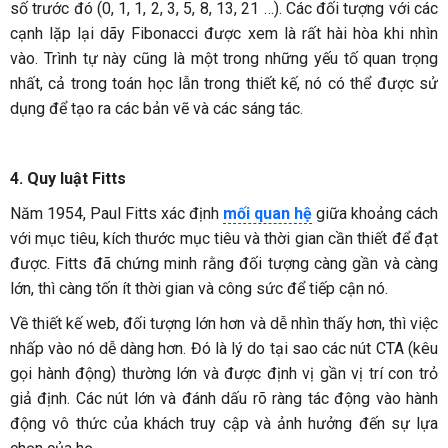
số trước đó (0, 1, 1, 2, 3, 5, 8, 13, 21 …). Các đối tượng với các
cạnh lặp lại dãy Fibonacci được xem là rất hài hòa khi nhìn
vào. Trình tự này cũng là một trong những yếu tố quan trọng
nhất, cả trong toán học lẫn trong thiết kế, nó có thể được sử
dụng để tạo ra các bản vẽ và các sáng tác.
4. Quy luật Fitts
Năm 1954, Paul Fitts xác định
mối quan hệ
giữa khoảng cách
với mục tiêu, kích thước mục tiêu và thời gian cần thiết để đạt
được. Fitts đã chứng minh rằng đối tượng càng gần và càng
lớn, thì càng tốn ít thời gian và công sức để tiếp cận nó.
Về thiết kế web, đối tượng lớn hơn và dễ nhìn thấy hơn, thì việc
nhấp vào nó dễ dàng hơn. Đó là lý do tại sao các nút CTA (kêu
gọi hành động) thường lớn và được định vị gần vị trí con trỏ
giả định. Các nút lớn và đánh dấu rõ ràng tác động vào hành
động vô thức của khách truy cập và ảnh hưởng đến sự lựa