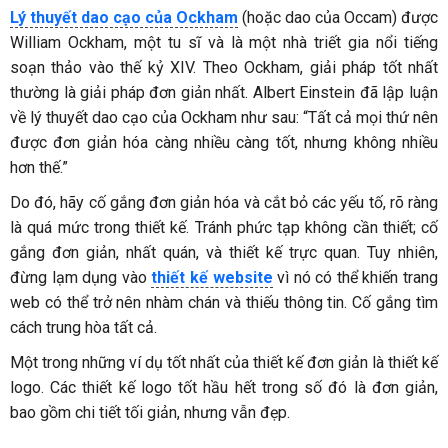
Lý thuyết dao cạo của Ockham
(hoặc dao của Occam) được
William Ockham, một tu sĩ và là một nhà triết gia nổi tiếng
soạn thảo vào thế kỷ XIV. Theo Ockham, giải pháp tốt nhất
thường là giải pháp đơn giản nhất. Albert Einstein đã lập luận
về lý thuyết dao cạo của Ockham như sau: “Tất cả mọi thứ nên
được đơn giản hóa càng nhiều càng tốt, nhưng không nhiều
hơn thế.”
Do đó, hãy cố gắng đơn giản hóa và cắt bỏ các yếu tố, rõ ràng
là quá mức trong thiết kế. Tránh phức tạp không cần thiết; cố
gắng đơn giản, nhất quán, và thiết kế trực quan. Tuy nhiên,
đừng lạm dụng vào
thiết kế website
vì nó có thể khiến trang
web có thể trở nên nhàm chán và thiếu thông tin. Cố gắng tìm
cách trung hòa tất cả.
Một trong những ví dụ tốt nhất của thiết kế đơn giản là thiết kế
logo. Các thiết kế logo tốt hầu hết trong số đó là đơn giản,
bao gồm chi tiết tối giản, nhưng vẫn đẹp.