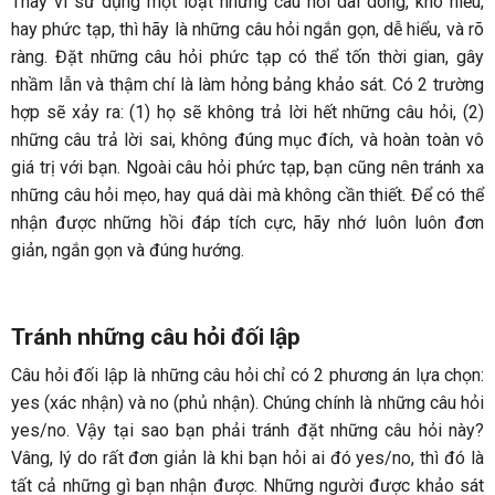
Thay vì sử dụng một loạt những câu hỏi dài dòng, khó hiểu,
hay phức tạp, thì hãy là những câu hỏi ngắn gọn, dễ hiểu, và rõ
ràng. Đặt những câu hỏi phức tạp có thể tốn thời gian, gây
nhầm lẫn và thậm chí là làm hỏng bảng khảo sát. Có 2 trường
hợp sẽ xảy ra: (1) họ sẽ không trả lời hết những câu hỏi, (2)
những câu trả lời sai, không đúng mục đích, và hoàn toàn vô
giá trị với bạn. Ngoài câu hỏi phức tạp, bạn cũng nên tránh xa
những câu hỏi mẹo, hay quá dài mà không cần thiết. Để có thể
nhận được những hồi đáp tích cực, hãy nhớ luôn luôn đơn
giản, ngắn gọn và đúng hướng.
Tránh những câu hỏi đối lập
Câu hỏi đối lập là những câu hỏi chỉ có 2 phương án lựa chọn:
yes (xác nhận) và no (phủ nhận). Chúng chính là những câu hỏi
yes/no. Vậy tại sao bạn phải tránh đặt những câu hỏi này?
Vâng, lý do rất đơn giản là khi bạn hỏi ai đó yes/no, thì đó là
tất cả những gì bạn nhận được. Những người được khảo sát