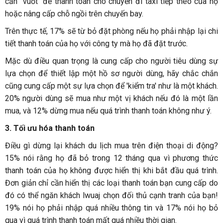
cần "vuốt" để thanh toán cho chuyến đi taxi tiếp theo của họ
hoặc nâng cấp chỗ ngồi trên chuyến bay.
Trên thực tế, 17% sẽ từ bỏ đặt phòng nếu họ phải nhập lại chi
tiết thanh toán của họ với công ty mà họ đã đặt trước.
Mặc dù điều quan trọng là cung cấp cho người tiêu dùng sự
lựa chọn để thiết lập một hồ sơ người dùng, hãy chắc chắn
cũng cung cấp một sự lựa chọn để 'kiểm tra' như là một khách.
20% người dùng sẽ mua như một vị khách nếu đó là một lần
mua, và 12% dừng mua nếu quá trình thanh toán không như ý.
3.
Tối ưu hóa thanh toán
Điều gì dừng lại khách du lịch mua trên điện thoại di động?
15% nói rằng họ đã bỏ trong 12 tháng qua vì phương thức
thanh toán của họ không được hiển thị khi bắt đầu quá trình.
Đơn giản chỉ cần hiển thị các loại thanh toán bạn cung cấp do
đó có thể ngăn khách lwuaj chọn đối thủ cạnh tranh của bạn!
19% nói họ phải nhập quá nhiều thông tin và 17% nói họ bỏ
qua vì quá trình thanh toán mất quá nhiều thời gian.