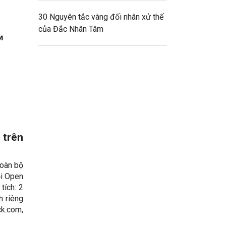
30 Nguyên tắc vàng đối nhân xử thế
của Đắc Nhân Tâm
 trên
toàn bộ
ọi Open
tích: 2
h riêng
ck.com,