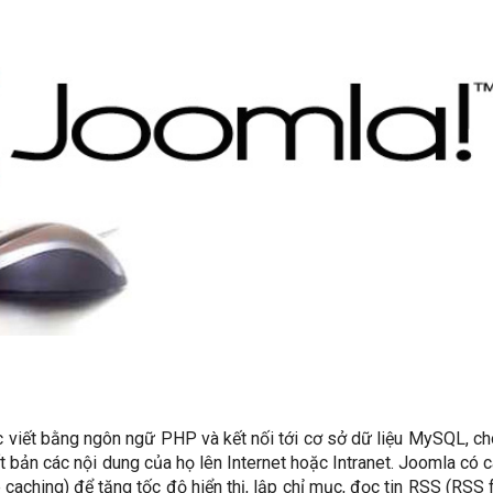
viết bằng ngôn ngữ PHP và kết nối tới cơ sở dữ liệu MySQL, c
 bản các nội dung của họ lên Internet hoặc Intranet. Joomla có 
 caching) để tăng tốc độ hiển thị, lập chỉ mục, đọc tin RSS (RSS 