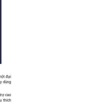
một đại
ãy dùng
trợ cao
u thích