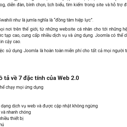
log, diễn đàn, bình chọn, lịch biểu, tìm kiếm trong site và hỗ trợ 
ahili như là jumla nghĩa là “đồng tâm hiệp lực”.
nơi trên thế giới, từ những website cá nhân cho tới những h
c tạp cao, cung cấp nhiều dịch vụ và ứng dụng. Joomla có thể 
in cậy cao.
 sử dụng Joomla là hoàn toàn miễn phí cho tất cả mọi người t
tả về 7 đặc tính của Web 2.0
 thể chạy mọi ứng dụng
dạng dịch vụ web và được cập nhật không ngừng
g và nhanh chóng
iều thiết bị
hú