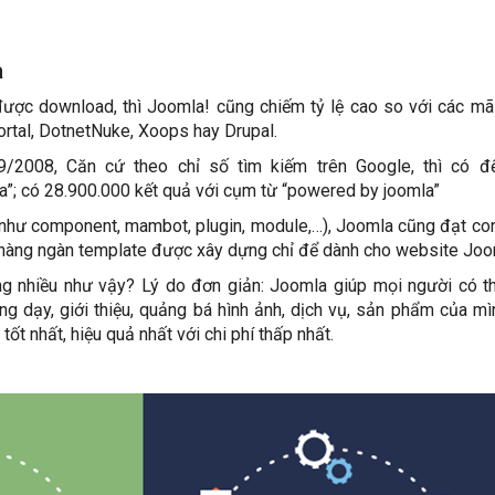
a
ợc download, thì Joomla! cũng chiếm tỷ lệ cao so với các m
rtal, DotnetNuke, Xoops hay Drupal.
9/2008, Căn cứ theo chỉ số tìm kiếm trên Google, thì có đ
a”; có 28.900.000 kết quả với cụm từ “powered by joomla”
như component, mambot, plugin, module,…), Joomla cũng đạt co
ến hàng ngàn template được xây dựng chỉ để dành cho website Joo
g nhiều như vậy? Lý do đơn giản: Joomla giúp mọi người có t
iảng dạy, giới thiệu, quảng bá hình ảnh, dịch vụ, sản phẩm của mì
ốt nhất, hiệu quả nhất với chi phí thấp nhất.