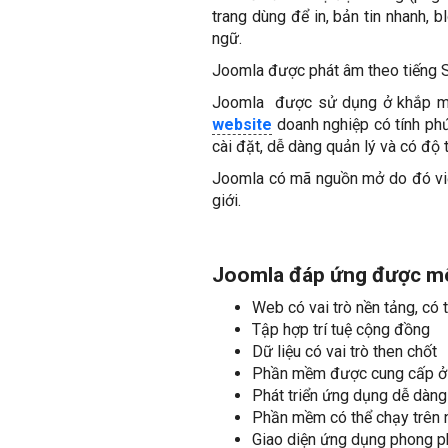
trang dùng để in, bản tin nhanh, b
ngữ.
Joomla được phát âm theo tiếng Sw
Joomla được sử dụng ở khắp mọi 
website
doanh nghiệp có tính phứ
cài đặt, dễ dàng quản lý và có độ t
Joomla có mã nguồn mở do đó việc
giới.
Joomla đáp ứng được mô 
Web có vai trò nền tảng, có
Tập hợp trí tuệ cộng đồng
Dữ liệu có vai trò then chốt
Phần mềm được cung cấp ở 
Phát triển ứng dụng dễ dàn
Phần mềm có thể chạy trên nh
Giao diện ứng dụng phong p