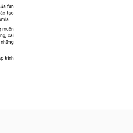
của fan
đào tạo
omla.
ng muốn
ng, cài
c những
p trình