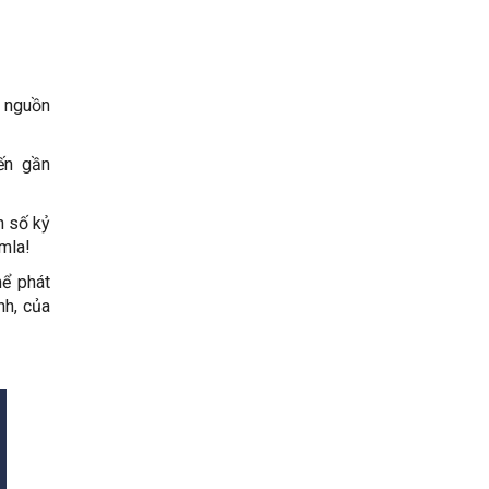
ã nguồn
ến gần
n số kỷ
mla!
hể phát
nh, của