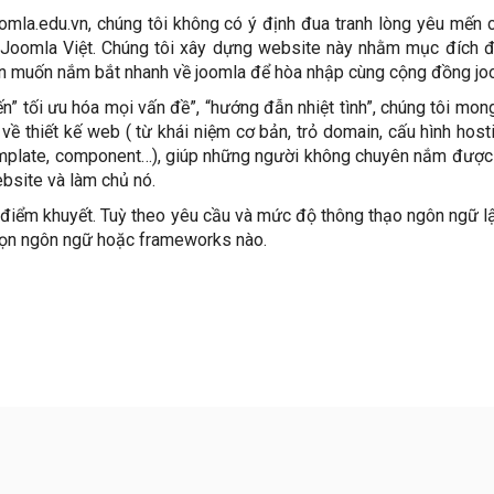
omla.edu.vn, chúng tôi không có ý định đua tranh lòng yêu mến 
 Joomla Việt. Chúng tôi xây dựng website này nhằm mục đích 
ộn muốn nắm bắt nhanh về joomla để hòa nhập cùng cộng đồng jo
iến” tối ưu hóa mọi vấn đề”, “hướng đẫn nhiệt tình”, chúng tôi mo
về thiết kế web ( từ khái niệm cơ bản, trỏ domain, cấu hình hosti
template, component…), giúp những người không chuyên nắm đượ
ebsite và làm chủ nó.
iểm khuyết. Tuỳ theo yêu cầu và mức độ thông thạo ngôn ngữ lậ
chọn ngôn ngữ hoặc frameworks nào.