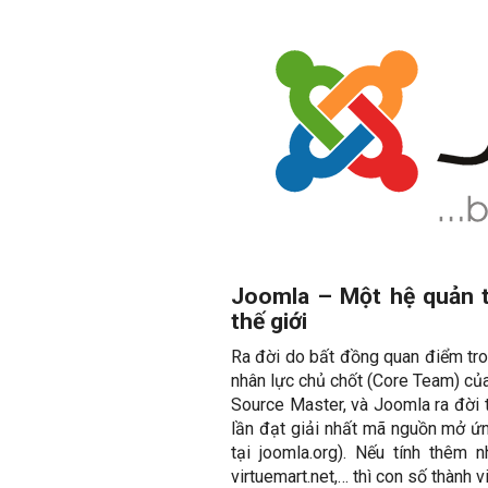
Joomla – Một hệ quản t
thế giới
Ra đời do bất đồng quan điểm tro
nhân lực chủ chốt (Core Team) củ
Source Master, và Joomla ra đời 
lần đạt giải nhất mã nguồn mở ứng
tại joomla.org). Nếu tính thêm 
virtuemart.net,… thì con số thành v