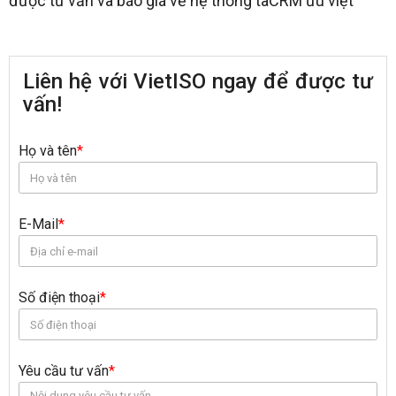
được tư vấn và báo giá về hệ thống taCRM ưu việt
Liên hệ với VietISO ngay để được tư
vấn!
Họ và tên
*
E-Mail
*
Số điện thoại
*
Yêu cầu tư vấn
*