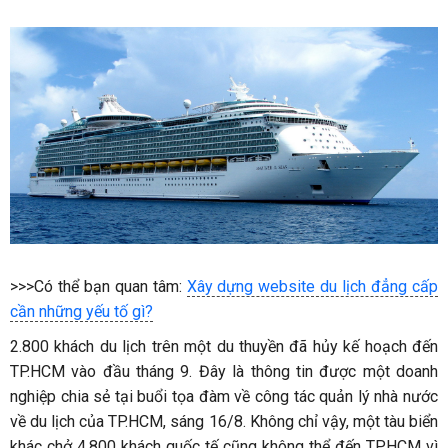
>>>Có thể bạn quan tâm:
Xây dựng website du lịch đẳng cấp
cần những yếu tố gì?
2.800 khách du lịch trên một du thuyền đã hủy kế hoạch đến
TP.HCM vào đầu tháng 9. Đây là thông tin được một doanh
nghiệp chia sẻ tại buổi tọa đàm về công tác quản lý nhà nước
về du lịch của TP.HCM, sáng 16/8. Không chỉ vậy, một tàu biển
khác chở 4.800 khách quốc tế cũng không thể đến TP.HCM vì