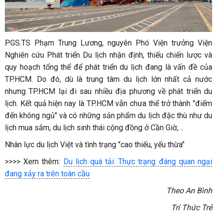
PGS.TS Phạm Trung Lương, nguyên Phó Viện trưởng Viện
Nghiên cứu Phát triển Du lịch nhận định, thiếu chiến lược và
quy hoạch tổng thể để phát triển du lịch đang là vấn đề của
TP.HCM. Do đó, dù là trung tâm du lịch lớn nhất cả nước
nhưng TP.HCM lại đi sau nhiều địa phương về phát triển du
lịch. Kết quả hiện nay là TP.HCM vẫn chưa thể trở thành "điểm
đến không ngủ" và có những sản phẩm du lịch đặc thù như du
lịch mua sắm, du lịch sinh thái cộng đồng ở Cần Giờ,…
Nhân lực du lịch Việt và tình trạng "cao thiếu, yếu thừa"
>>>> Xem thêm:
Du lịch quá tải: Thực trạng đáng quan ngại
đang xảy ra trên toàn cầu
Theo An Bình
Trí Thức Trẻ