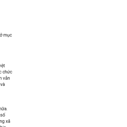
” ở mục
yệt
ác chức
n vẫn
 và
nữa.
 số
ạng xã