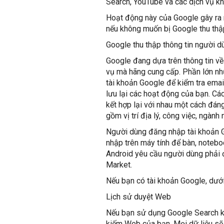
Search, YouTube và các dịch vụ kh
Hoạt động này của Google gây ra r
nếu không muốn bị Google thu thậ
Google thu thập thông tin người d
Google đang dựa trên thông tin v
vụ mà hãng cung cấp. Phần lớn nh
tài khoản Google để kiểm tra emai
lưu lại các hoạt động của bạn. Cá
kết hợp lại với nhau một cách đán
gồm vị trí địa lý, công việc, ngành
Người dùng đăng nhập tài khoản G
nhập trên máy tính để bàn, notebo
Android yêu cầu người dùng phải 
Market.
Nếu bạn có tài khoản Google, dưới
Lịch sử duyệt Web
Nếu bạn sử dụng Google Search kh
kiếm Web của bạn. Mọi dữ liệu sẽ 