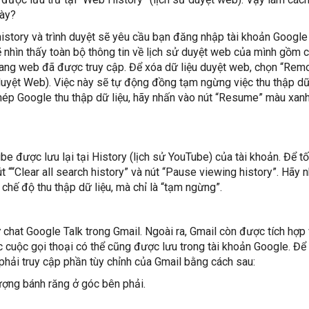
này?
istory và trình duyệt sẽ yêu cầu bạn đăng nhập tài khoản Google
ẽ nhìn thấy toàn bộ thông tin về lịch sử duyệt web của mình gồm 
rang web đã được truy cập. Để xóa dữ liệu duyệt web, chọn “Remo
duyệt Web). Việc này sẽ tự động đồng tạm ngừng việc thu thập dữ
hép Google thu thập dữ liệu, hãy nhấn vào nút “Resume” màu xanh
e được lưu lại tại History (lịch sử YouTube) của tài khoản. Để tố
t ““Clear all search history” và nút “Pause viewing history”. Hãy n
chế độ thu thập dữ liệu, mà chỉ là “tạm ngừng”.
 chat Google Talk trong Gmail. Ngoài ra, Gmail còn được tích hợp 
 cuộc gọi thoại có thể cũng được lưu trong tài khoản Google. Để
 phải truy cập phần tùy chỉnh của Gmail bằng cách sau:
ượng bánh răng ở góc bên phải.