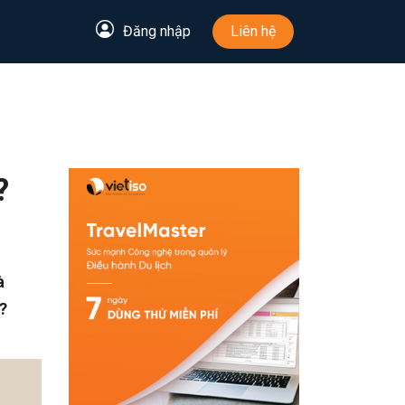
Đăng nhập
Liên hệ
?
à
?