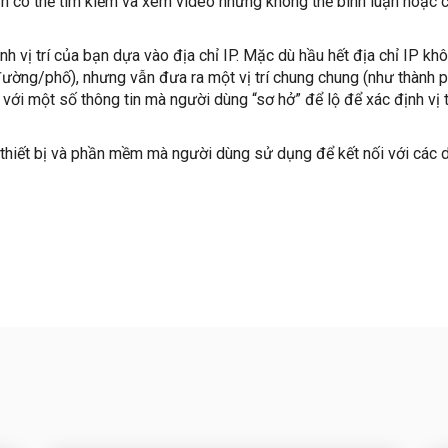
n có thể tìm kiếm và xem video nhưng không thể bình luận hoặc c
nh vị trí của bạn dựa vào địa chỉ IP. Mặc dù hầu hết địa chỉ IP kh
n đường/phố), nhưng vẫn đưa ra một vị trí chung chung (như thành 
với một số thông tin mà người dùng “sơ hở” để lộ để xác định vị t
 thiết bị và phần mềm mà người dùng sử dụng để kết nối với các 