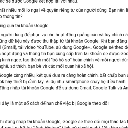
ác sẽ được Google kết hợp lại với nhau.
ất nhiều mối lo ngại về quyền riêng tư của người dùng. Bạn nên l
p thông tin?
ùng qua tài khoản Google
ề người dùng để phục vụ cho hoạt động quảng cáo và tùy chỉnh cá
ững dữ liệu này được thu thập từ tài khoản Google. Khi bạn đăng
l (Gmail), tải video YouTube, sử dụng Google+.. Google sẽ theo d
c hoạt động và thông tin bạn cung cấp trên tài khoản sẽ được Go
g kinh ngạc, tạo thành một “bộ hồ sơ” hoàn chỉnh về mỗi người dù
 nghề, sở thích, bạn bè và các mối quan hệ xã hội.
oogle càng nhiều, kết quả đưa ra càng hoàn chỉnh, bất chấp bạn
ok hay thiết bị cầm tay. Ví dụ như smartphone chạy hệ điều hành
đăng nhập tài khoản Google để sử dụng Gmail, Google Talk và A
 đây là một số cách để hạn chế việc bị Google theo dõi:
i đăng nhập tài khoản Google, Google sẽ theo dõi mọi thao tác 
được lưu trữ tại “Web History” (lịch sử duyệt web). Vậy làm các