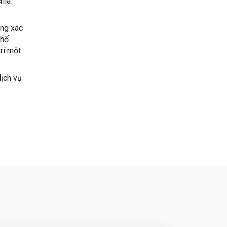
hia
ông xác
phố
rí một
dịch vụ