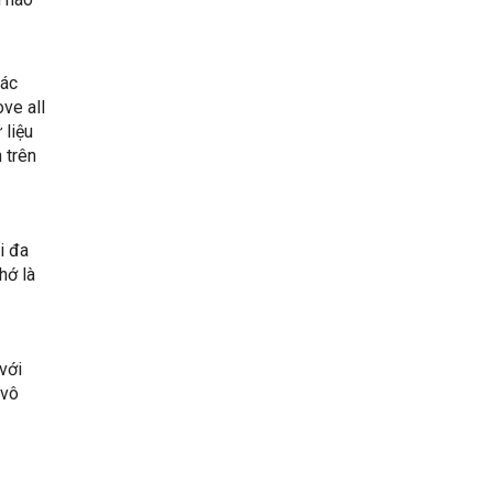
các
ve all
 liệu
 trên
i đa
hớ là
với
 vô