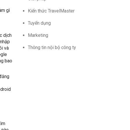
àm gì
Kiến thức TravelMaster
Tuyển dụng
Marketing
c dịch
 nhập
Thông tin nội bộ công ty
õi và
ogle
ng bao
 đăng
ndroid
tìm
h nào