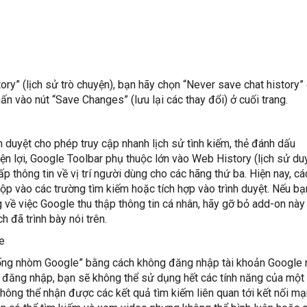
ory” (lịch sử trò chuyện), bạn hãy chọn “Never save chat history
n vào nút “Save Changes” (lưu lại các thay đổi) ở cuối trang.
h duyệt cho phép truy cập nhanh lịch sử tình kiếm, thẻ đánh dấu
ện lợi, Google Toolbar phụ thuộc lớn vào Web History (lịch sử du
 thông tin về vị trí người dùng cho các hãng thứ ba. Hiện nay, c
p vào các trường tìm kiếm hoặc tích hợp vào trình duyệt. Nếu bạ
 về việc Google thu thập thông tin cá nhân, hãy gỡ bỏ add-on này
 đã trình bày nói trên.
e
“ống nhòm Google” bằng cách không đăng nhập tài khoản Google 
g đăng nhập, bạn sẽ không thể sử dụng hết các tính năng của một
hông thể nhận được các kết quả tìm kiếm liên quan tới kết nối m