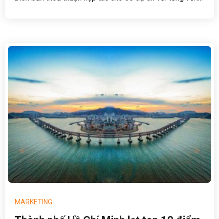
lên đến 7 tỷ USD, trong đó, Tập đoàn FLC chiếm nhiều
nhất.
MARKETING