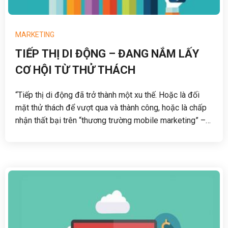
MARKETING
TIẾP THỊ DI ĐỘNG – ĐANG NẮM LẤY
CƠ HỘI TỪ THỬ THÁCH
“Tiếp thị di động đã trở thành một xu thế. Hoặc là đối
mặt thử thách để vượt qua và thành công, hoặc là chấp
nhận thất bại trên “thương trường mobile marketing” –
theo Rohit Dadwal, Tổng giám đốc Hiệp Hội Tiếp thị Di
động (MMA) quốc tế.