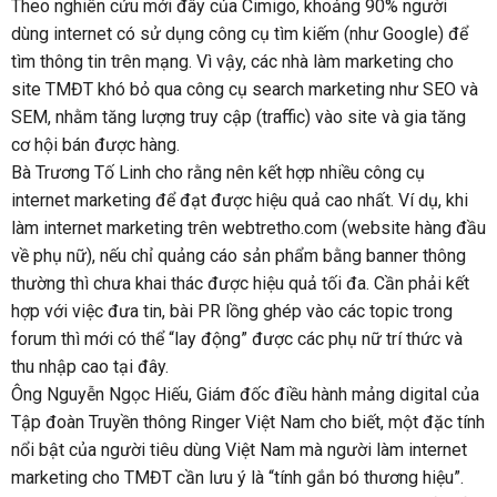
Theo nghiên cứu mới đây của Cimigo, khoảng 90% người
dùng internet có sử dụng công cụ tìm kiếm (như Google) để
tìm thông tin trên mạng. Vì vậy, các nhà làm marketing cho
site TMĐT khó bỏ qua công cụ search marketing như SEO và
SEM, nhằm tăng lượng truy cập (traffic) vào site và gia tăng
cơ hội bán được hàng.
Bà Trương Tố Linh cho rằng nên kết hợp nhiều công cụ
internet marketing để đạt được hiệu quả cao nhất. Ví dụ, khi
làm internet marketing trên webtretho.com (website hàng đầu
về phụ nữ), nếu chỉ quảng cáo sản phẩm bằng banner thông
thường thì chưa khai thác được hiệu quả tối đa. Cần phải kết
hợp với việc đưa tin, bài PR lồng ghép vào các topic trong
forum thì mới có thể “lay động” được các phụ nữ trí thức và
thu nhập cao tại đây.
Ông Nguyễn Ngọc Hiếu, Giám đốc điều hành mảng digital của
Tập đoàn Truyền thông Ringer Việt Nam cho biết, một đặc tính
nổi bật của người tiêu dùng Việt Nam mà người làm internet
marketing cho TMĐT cần lưu ý là “tính gắn bó thương hiệu”.