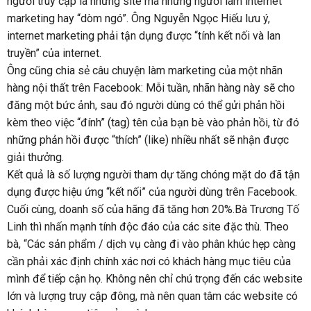
người truy cập là những site mà những người làm internet
marketing hay “dòm ngó”. Ông Nguyễn Ngọc Hiếu lưu ý,
internet marketing phải tận dụng được “tính kết nối và lan
truyền” của internet.
Ông cũng chia sẻ câu chuyện làm marketing của một nhãn
hàng nội thất trên Facebook: Mỗi tuần, nhãn hàng này sẽ cho
đăng một bức ảnh, sau đó người dùng có thể gửi phản hồi
kèm theo việc “đính” (tag) tên của bạn bè vào phản hồi, từ đó
những phản hồi được “thích” (like) nhiều nhất sẽ nhận được
giải thưởng.
Kết quả là số lượng người tham dự tăng chóng mặt do đã tận
dụng được hiệu ứng “kết nối” của người dùng trên Facebook.
Cuối cùng, doanh số của hãng đã tăng hơn 20%.Bà Trương Tố
Linh thì nhấn mạnh tính độc đáo của các site đặc thù. Theo
bà, “Các sản phẩm / dịch vụ càng đi vào phân khúc hẹp càng
cần phải xác định chính xác nơi có khách hàng mục tiêu của
mình để tiếp cận họ. Không nên chỉ chú trọng đến các website
lớn và lượng truy cập đông, mà nên quan tâm các website có