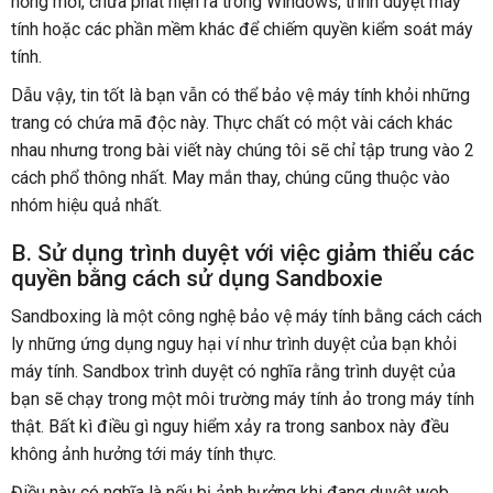
hổng mới, chưa phát hiện ra trong Windows, trình duyệt máy
tính hoặc các phần mềm khác để chiếm quyền kiểm soát máy
tính.
Dẫu vậy, tin tốt là bạn vẫn có thể bảo vệ máy tính khỏi những
trang có chứa mã độc này. Thực chất có một vài cách khác
nhau nhưng trong bài viết này chúng tôi sẽ chỉ tập trung vào 2
cách phổ thông nhất. May mắn thay, chúng cũng thuộc vào
nhóm hiệu quả nhất.
B. Sử dụng trình duyệt với việc giảm thiểu các
quyền bằng cách sử dụng Sandboxie
Sandboxing là một công nghệ bảo vệ máy tính bằng cách cách
ly những ứng dụng nguy hại ví như trình duyệt của bạn khỏi
máy tính. Sandbox trình duyệt có nghĩa rằng trình duyệt của
bạn sẽ chạy trong một môi trường máy tính ảo trong máy tính
thật. Bất kì điều gì nguy hiểm xảy ra trong sanbox này đều
không ảnh hưởng tới máy tính thực.
Điều này có nghĩa là nếu bị ảnh hưởng khi đang duyệt web