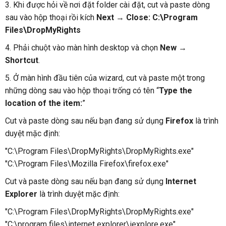
3. Khi được hỏi về nơi đặt folder cài đặt, cut và paste dòng
sau vào hộp thoại rồi kích
Next
→
Close: C:\Program
Files\DropMyRights
4. Phải chuột vào màn hình desktop và chọn
New
→
Shortcut
.
5. Ở màn hình đầu tiên của wizard, cut và paste một trong
những dòng sau vào hộp thoại trống có tên “
Type the
location of the item:
”
Cut và paste dòng sau nếu bạn đang sử dụng
Firefox
là trình
duyệt mặc định:
"C:\Program Files\DropMyRights\DropMyRights.exe"
"C:\Program Files\Mozilla Firefox\firefox.exe"
Cut và paste dòng sau nếu bạn đang sử dụng
Internet
Explorer
là trình duyệt mặc định:
"C:\Program Files\DropMyRights\DropMyRights.exe"
"C:\program files\internet explorer\iexplore.exe"