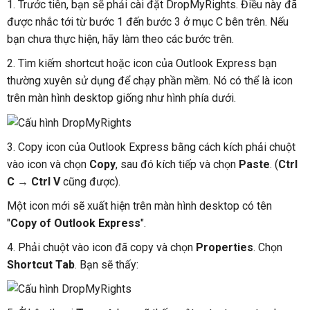
1. Trước tiên, bạn sẽ phải cài đặt DropMyRights. Điều này đã
được nhắc tới từ bước 1 đến bước 3 ở mục C bên trên. Nếu
bạn chưa thực hiện, hãy làm theo các bước trên.
2. Tìm kiếm shortcut hoặc icon của Outlook Express bạn
thường xuyên sử dụng để chạy phần mềm. Nó có thể là icon
trên màn hình desktop giống như hình phía dưới.
3. Copy icon của Outlook Express bằng cách kích phải chuột
vào icon và chọn
Copy
, sau đó kích tiếp và chọn
Paste
. (
Ctrl
C
→
Ctrl V
cũng được).
Một icon mới sẽ xuất hiện trên màn hình desktop có tên
"
Copy of Outlook Express
".
4. Phải chuột vào icon đã copy và chọn
Properties
. Chọn
Shortcut Tab
. Bạn sẽ thấy: