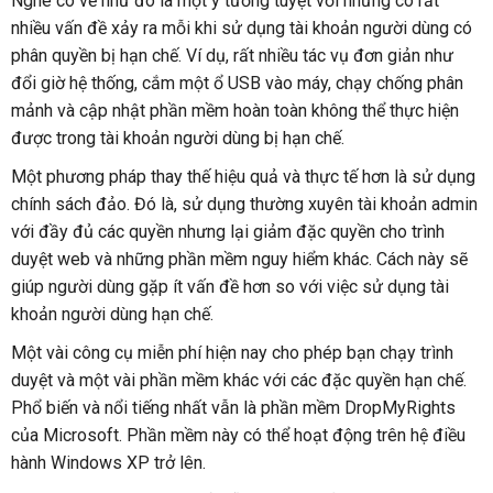
Nghe có vẻ như đó là một ý tưởng tuyệt vời nhưng có rất
nhiều vấn đề xảy ra mỗi khi sử dụng tài khoản người dùng có
phân quyền bị hạn chế. Ví dụ, rất nhiều tác vụ đơn giản như
đổi giờ hệ thống, cắm một ổ USB vào máy, chạy chống phân
mảnh và cập nhật phần mềm hoàn toàn không thể thực hiện
được trong tài khoản người dùng bị hạn chế.
Một phương pháp thay thế hiệu quả và thực tế hơn là sử dụng
chính sách đảo. Đó là, sử dụng thường xuyên tài khoản admin
với đầy đủ các quyền nhưng lại giảm đặc quyền cho trình
duyệt web và những phần mềm nguy hiểm khác. Cách này sẽ
giúp người dùng gặp ít vấn đề hơn so với việc sử dụng tài
khoản người dùng hạn chế.
Một vài công cụ miễn phí hiện nay cho phép bạn chạy trình
duyệt và một vài phần mềm khác với các đặc quyền hạn chế.
Phổ biến và nổi tiếng nhất vẫn là phần mềm DropMyRights
của Microsoft. Phần mềm này có thể hoạt động trên hệ điều
hành Windows XP trở lên.