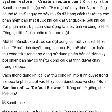
system restore
→
Create a restore point
. Điều này là bởi
Sandboxie có thể gặp vấn đề ở một số máy tính. Người dùng
có thể tối thiểu nguy cơ xảy ra vấn đề bằng cách tắt tất cả các
phần mềm bảo mật trước khi cài đặt SandBoxie. Sau khi cài
đặt phần mềm, bạn cần khởi động lại máy tính và cũng là khởi
động lại tất cả các phần mềm bảo mật.
Một khi Sandboxie được cài đặt xong, có một vài cách khác
nhau để mở trình duyệt trong sanbox. Bạn sẽ phải thực hiện
thủ công trừ tường hợp đang sử dụng phiên bản có đăng ký
bởi phiên bản này có thể tự động cài đặt trình duyệt chạy
trong sanbox.
Cách thông dụng khi cài đặt thủ công khi mở trình duyệt trong
sanbox là phải chuột vào khay icon Sandboxie và chọn “
Run
Sandboxed
” → “
Default Browser
”. Trông nó sẽ giống như
hình dưới:
Điều này xảy ra với trình duyệt mặc định và khởi động trình