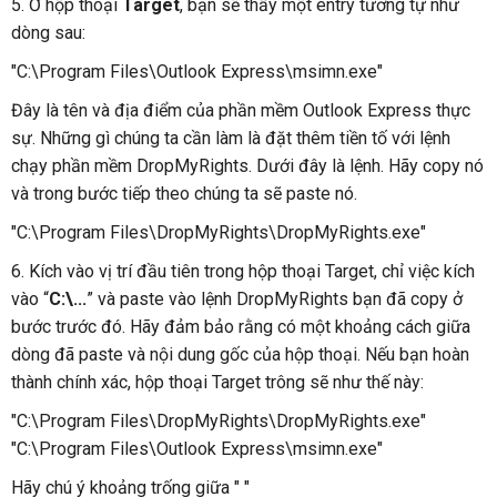
5. Ở hộp thoại
Target
, bạn sẽ thấy một entry tương tự như
dòng sau:
"C:\Program Files\Outlook Express\msimn.exe"
Đây là tên và địa điểm của phần mềm Outlook Express thực
sự. Những gì chúng ta cần làm là đặt thêm tiền tố với lệnh
chạy phần mềm DropMyRights. Dưới đây là lệnh. Hãy copy nó
và trong bước tiếp theo chúng ta sẽ paste nó.
"C:\Program Files\DropMyRights\DropMyRights.exe"
6. Kích vào vị trí đầu tiên trong hộp thoại Target, chỉ việc kích
vào “
C:\...
” và paste vào lệnh DropMyRights bạn đã copy ở
bước trước đó. Hãy đảm bảo rằng có một khoảng cách giữa
dòng đã paste và nội dung gốc của hộp thoại. Nếu bạn hoàn
thành chính xác, hộp thoại Target trông sẽ như thế này:
"C:\Program Files\DropMyRights\DropMyRights.exe"
"C:\Program Files\Outlook Express\msimn.exe"
Hãy chú ý khoảng trống giữa " "