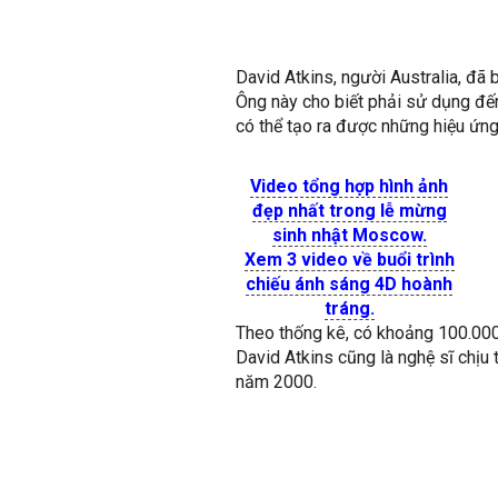
David Atkins, người Australia, đã 
Ông này cho biết phải sử dụng đế
có thể tạo ra được những hiệu ứn
Video tổng hợp hình ảnh
đẹp nhất trong lễ mừng
sinh nhật Moscow.
Xem 3 video về buổi trình
chiếu ánh sáng 4D hoành
tráng.
Theo thống kê, có khoảng 100.000 n
David Atkins cũng là nghệ sĩ chịu
năm 2000.