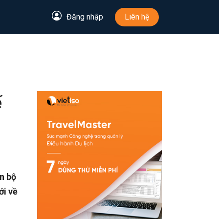
Đăng nhập
Liên hệ
ế
n bộ
ới về