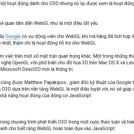
à một hoạt động dành cho O3D nhưng nó lại được xem là hoạt độn
 sẽ quan tâm đến WebGL như là một điều tất yếu.
hấy
Google
có sự động viên cho WebGL khi mà hãng đã tích hợp
 nhất, thậm chí là hoạt động hỗ trợ cho WebGL.
 việc trên một số mặt trận quan trọng khác. Một trong những thi
 nghệ OpenGL vốn phổ biến cho đồ họa 3D trên Mac OS X và Linu
Microsoft Direct3D mới là thống trị.
cũng được Matthew Papakipos , giám đốc kỹ thuật của Google ti
ển O3D dựa trên nền tảng WebGL là một điều tuyệt vời, nó sẽ giúp 
o khả năng hoạt động của động cơ JavaScript.
trong chương trình phát triển O3D trong một cuộc thảo luận về hiệ
anh cho biết rằng WebGL hoàn toàn dựa vào JavaScript.