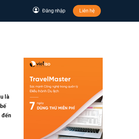
Đăng nhập
Liên hệ
u là
 bế
 đến