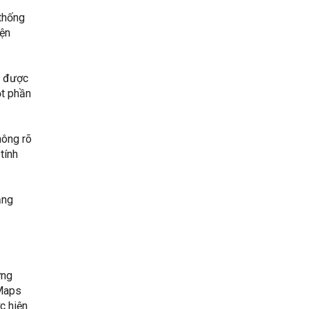
 thống
iện
t được
ột phần
hông rõ
tính
ăng
ững
 Maps
c hiện