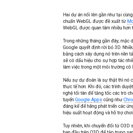
Hai dự án nổi lên gần như tại cùn
chuẩn WebGL được đề xuất từ
Mo
WebGL được quan tâm nhiều hơn t
Trong những tháng gần đây, mặc d
Google quyết định rời bỏ 3D. Nhi
bằng cách xây dựng nó trên nền t
sẽ có dấu hiệu cho sự hợp tác nhi
làm việc trong một môi trường cô 
Nếu sự dự đoán là sự thật thì nó 
thực tế hơn. Khi đó, các trình duy
nghệ tối tân để tăng tốc các trò 
tuyến
Google Apps
cũng như
Chr
đáng kể để hãng phát triển các ứn
hiệu suất hoạt động và hỗ trợ chơ
Tuy nhiên, khi chuyển đổi từ O3D
ban đầu trên O3D để tập trung sa