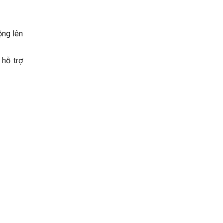
ộng lên
 hỗ trợ