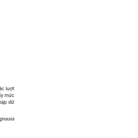
ác lượt
hấy mức
thập dữ
gnasia