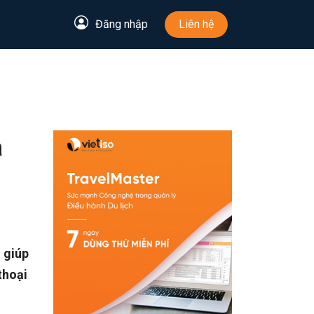
Đăng nhập
Liên hệ
a
 giúp
thoại