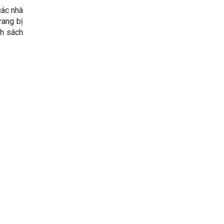
các nhà
rang bị
nh sách