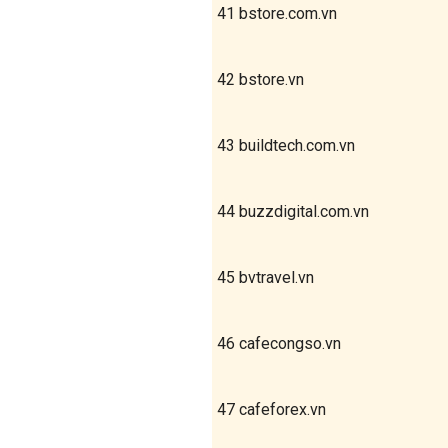
41
bstore.com.vn
42
bstore.vn
43
buildtech.com.vn
44
buzzdigital.com.vn
45
bvtravel.vn
46
cafecongso.vn
47
cafeforex.vn