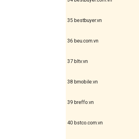
35
bestbuyer.vn
36
beu.com.vn
37
bltv.vn
38
bmobile.vn
39
breffo.vn
40
bstco.com.vn