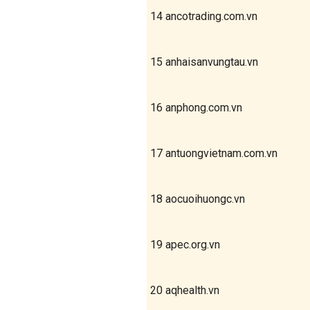
14
ancotrading.com.vn
15
anhaisanvungtau.vn
16
anphong.com.vn
17
antuongvietnam.com.vn
18
aocuoihuongc.vn
19
apec.org.vn
20
aqhealth.vn