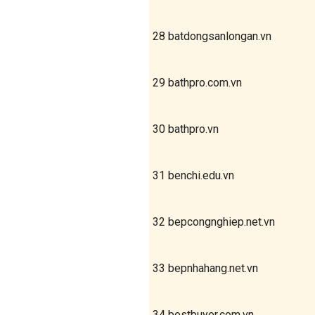
28
batdongsanlongan.vn
29
bathpro.com.vn
30
bathpro.vn
31
benchi.edu.vn
32
bepcongnghiep.net.vn
33
bepnhahang.net.vn
34
bestbuyer.com.vn