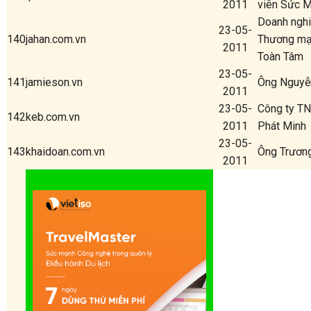
2011
viên Sức M
Doanh nghi
23-05-
140
jahan.com.vn
Thương mại
2011
Toàn Tâm
23-05-
141
jamieson.vn
Ông Nguyễ
2011
23-05-
Công ty T
142
keb.com.vn
2011
Phát Minh
23-05-
143
khaidoan.com.vn
Ông Trươn
2011