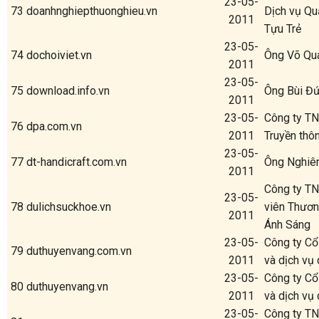
23-05-
73
doanhnghiepthuonghieu.vn
Dịch vụ Qu
2011
Tựu Trẻ
23-05-
74
dochoiviet.vn
Ông Võ Qu
2011
23-05-
75
download.info.vn
Ông Bùi Đ
2011
23-05-
Công ty TN
76
dpa.com.vn
2011
Truyền thô
23-05-
77
dt-handicraft.com.vn
Ông Nghiê
2011
Công ty T
23-05-
78
dulichsuckhoe.vn
viên Thươ
2011
Ánh Sáng
23-05-
Công ty Cổ
79
duthuyenvang.com.vn
2011
và dịch vụ 
23-05-
Công ty Cổ
80
duthuyenvang.vn
2011
và dịch vụ 
23-05-
Công ty TN