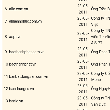
23-05-
6
alle.com.vn
Ông Trần B
2011
23-05-
Công ty T
7
anhanhphuc.com.vn
2011
Việt
Công ty T
23-05-
8
aspt.vn
viên Tư vấ
2011
A.S.P.T
23-05-
9
bacthanhphat.com.vn
Ông Phan 
2011
23-05-
10
bacthanhphat.vn
Ông Phan 
2011
23-05-
Công ty Cổ
11
banbatdongsan.com.vn
2011
Meno
23-05-
12
banchungcu.vn
Ông Nguyễ
2011
23-05-
Công ty T
13
banlo.vn
2011
Vạn Đức