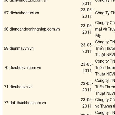
66
dichvuhoatuoi.com.vn
Công Ty T
2011
23-05-
67
dichvuhoatuoi.vn
Công Ty T
2011
Công ty C
23-05-
68
diendandoanhnghiep.com.vn
mại và Tru
2011
Mỹ
Công ty T
23-05-
69
dienmayvn.vn
Triển Thươ
2011
Thuật NEV
Công ty T
23-05-
70
dieuhoavn.com.vn
Triển Thươ
2011
Thuật NEV
Công ty T
23-05-
71
dieuhoavn.vn
Triển Thươ
2011
Thuật NEV
23-05-
Công ty Cổ
72
dnt-thanhhoa.com.vn
2011
và Truyền 
Công ty T