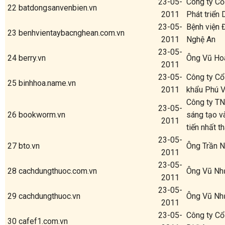
23-05-
Công ty Cổ
22
batdongsanvenbien.vn
2011
Phát triển
23-05-
Bệnh viện 
23
benhvientaybacnghean.com.vn
2011
Nghệ An
23-05-
24
berry.vn
Ông Vũ Ho
2011
23-05-
Công ty Cổ
25
binhhoa.name.vn
2011
khẩu Phú V
Công ty TN
23-05-
26
bookworm.vn
sáng tạo v
2011
tiến nhất t
23-05-
27
bto.vn
Ông Trần 
2011
23-05-
28
cachdungthuoc.com.vn
Ông Vũ Nh
2011
23-05-
29
cachdungthuoc.vn
Ông Vũ Nh
2011
23-05-
Công ty Cổ
30
cafef1.com.vn