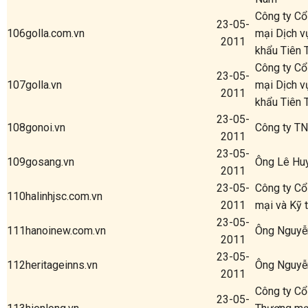
Công ty C
23-05-
106
golla.com.vn
mại Dịch v
2011
khẩu Tiên 
Công ty C
23-05-
107
golla.vn
mại Dịch v
2011
khẩu Tiên 
23-05-
108
gonoi.vn
Công ty T
2011
23-05-
109
gosang.vn
Ông Lê Hu
2011
23-05-
Công ty C
110
halinhjsc.com.vn
2011
mại và Kỹ 
23-05-
111
hanoinew.com.vn
Ông Nguyễ
2011
23-05-
112
heritageinns.vn
Ông Nguyễ
2011
Công ty Cổ
23-05-