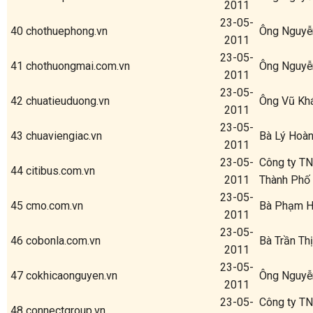
2011
23-05-
40
chothuephong.vn
Ông Nguyễ
2011
23-05-
41
chothuongmai.com.vn
Ông Nguyễ
2011
23-05-
42
chuatieuduong.vn
Ông Vũ Kh
2011
23-05-
43
chuaviengiac.vn
Bà Lý Hoàn
2011
23-05-
Công ty TN
44
citibus.com.vn
2011
Thành Phố 
23-05-
45
cmo.com.vn
Bà Phạm H
2011
23-05-
46
cobonla.com.vn
Bà Trần Th
2011
23-05-
47
cokhicaonguyen.vn
Ông Nguyễ
2011
23-05-
Công ty T
48
connectgroup.vn