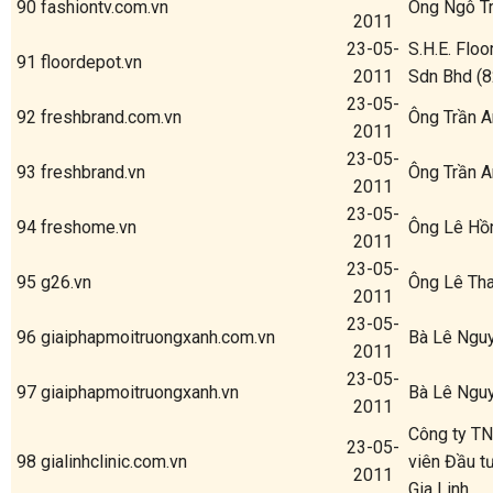
90
fashiontv.com.vn
Ông Ngô T
2011
23-05-
S.H.E. Flo
91
floordepot.vn
2011
Sdn Bhd (
23-05-
92
freshbrand.com.vn
Ông Trần A
2011
23-05-
93
freshbrand.vn
Ông Trần A
2011
23-05-
94
freshome.vn
Ông Lê Hồ
2011
23-05-
95
g26.vn
Ông Lê Th
2011
23-05-
96
giaiphapmoitruongxanh.com.vn
Bà Lê Ngu
2011
23-05-
97
giaiphapmoitruongxanh.vn
Bà Lê Ngu
2011
Công ty T
23-05-
98
gialinhclinic.com.vn
viên Đầu t
2011
Gia Linh