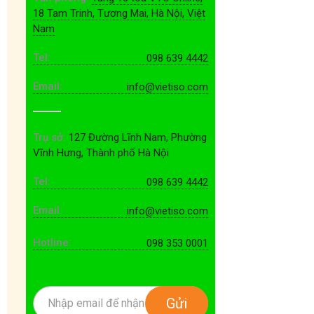
18 Tam Trinh, Tương Mai, Hà Nội, Việt
Nam
Tel:
098 639 4442
Email:
info@vietiso.com
Trụ sở:
127 Đường Lĩnh Nam, Phường
Vĩnh Hưng, Thành phố Hà Nội
Tel:
098 639 4442
Email:
info@vietiso.com
Hotline:
098 353 0001
Gửi