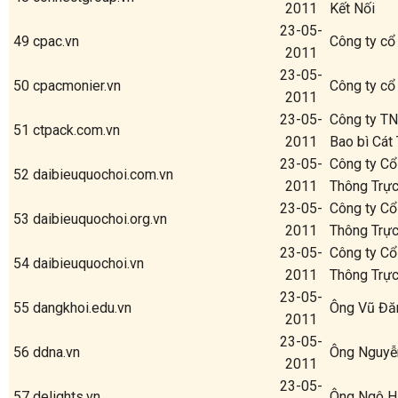
2011
Kết Nối
23-05-
49
cpac.vn
Công ty c
2011
23-05-
50
cpacmonier.vn
Công ty c
2011
23-05-
Công ty T
51
ctpack.com.vn
2011
Bao bì Cát
23-05-
Công ty Cổ
52
daibieuquochoi.com.vn
2011
Thông Trực
23-05-
Công ty Cổ
53
daibieuquochoi.org.vn
2011
Thông Trực
23-05-
Công ty Cổ
54
daibieuquochoi.vn
2011
Thông Trực
23-05-
55
dangkhoi.edu.vn
Ông Vũ Đă
2011
23-05-
56
ddna.vn
Ông Nguyễ
2011
23-05-
57
delights.vn
Ông Ngô H