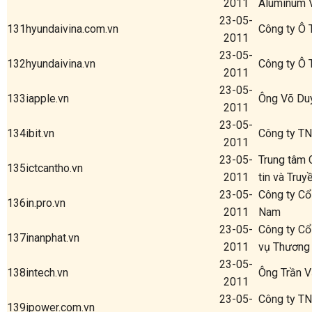
2011
Aluminum 
23-05-
131
hyundaivina.com.vn
Công ty Ô 
2011
23-05-
132
hyundaivina.vn
Công ty Ô 
2011
23-05-
133
iapple.vn
Ông Võ Du
2011
23-05-
134
ibit.vn
Công ty T
2011
23-05-
Trung tâm 
135
ictcantho.vn
2011
tin và Tru
23-05-
Công ty Cổ 
136
in.pro.vn
2011
Nam
23-05-
Công ty Cổ
137
inanphat.vn
2011
vụ Thương
23-05-
138
intech.vn
Ông Trần 
2011
23-05-
Công ty T
139
ipower.com.vn