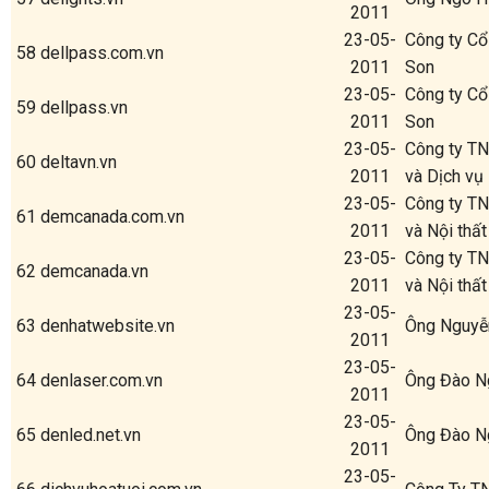
2011
23-05-
Công ty C
58
dellpass.com.vn
2011
Son
23-05-
Công ty C
59
dellpass.vn
2011
Son
23-05-
Công ty T
60
deltavn.vn
2011
và Dịch vụ
23-05-
Công ty T
61
demcanada.com.vn
2011
và Nội thấ
23-05-
Công ty T
62
demcanada.vn
2011
và Nội thấ
23-05-
63
denhatwebsite.vn
Ông Nguyễn
2011
23-05-
64
denlaser.com.vn
Ông Đào N
2011
23-05-
65
denled.net.vn
Ông Đào N
2011
23-05-