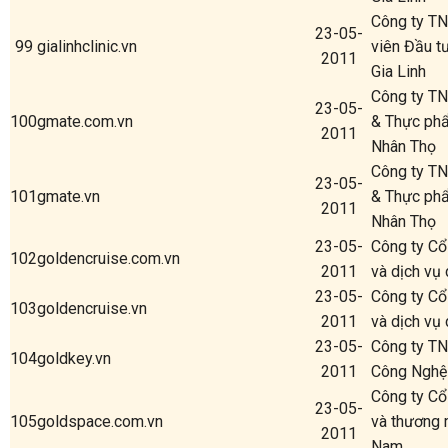
Công ty T
23-05-
99
gialinhclinic.vn
viên Đầu t
2011
Gia Linh
Công ty TN
23-05-
100
gmate.com.vn
& Thực ph
2011
Nhân Thọ
Công ty TN
23-05-
101
gmate.vn
& Thực ph
2011
Nhân Thọ
23-05-
Công ty Cổ
102
goldencruise.com.vn
2011
và dịch vụ 
23-05-
Công ty Cổ
103
goldencruise.vn
2011
và dịch vụ 
23-05-
Công ty T
104
goldkey.vn
2011
Công Nghệ
Công ty Cổ
23-05-
105
goldspace.com.vn
và thương 
2011
Nam