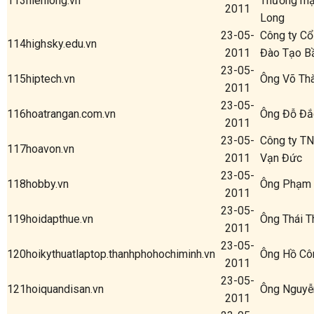
113
hienlong.vn
Thương mại
2011
Long
23-05-
Công ty Cổ
114
highsky.edu.vn
2011
Đào Tạo Bầ
23-05-
115
hiptech.vn
Ông Võ Th
2011
23-05-
116
hoatrangan.com.vn
Ông Đỗ Đắ
2011
23-05-
Công ty T
117
hoavon.vn
2011
Vạn Đức
23-05-
118
hobby.vn
Ông Phạm 
2011
23-05-
119
hoidapthue.vn
Ông Thái T
2011
23-05-
120
hoikythuatlaptop.thanhphohochiminh.vn
Ông Hồ Cô
2011
23-05-
121
hoiquandisan.vn
Ông Nguyễ
2011