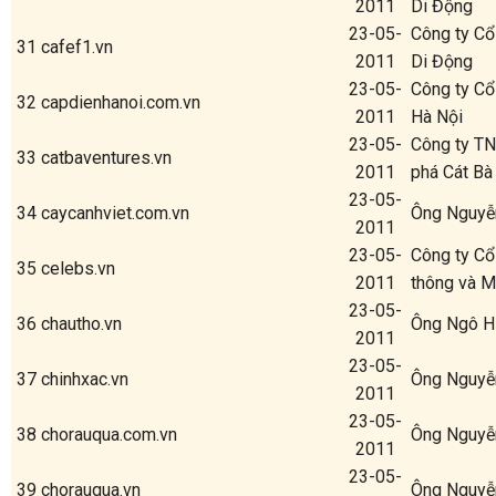
2011
Di Động
23-05-
Công ty Cổ
31
cafef1.vn
2011
Di Động
23-05-
Công ty Cổ
32
capdienhanoi.com.vn
2011
Hà Nội
23-05-
Công ty TN
33
catbaventures.vn
2011
phá Cát Bà
23-05-
34
caycanhviet.com.vn
Ông Nguyễ
2011
23-05-
Công ty Cổ
35
celebs.vn
2011
thông và M
23-05-
36
chautho.vn
Ông Ngô H
2011
23-05-
37
chinhxac.vn
Ông Nguyễ
2011
23-05-
38
chorauqua.com.vn
Ông Nguyễ
2011
23-05-
39
chorauqua.vn
Ông Nguyễ