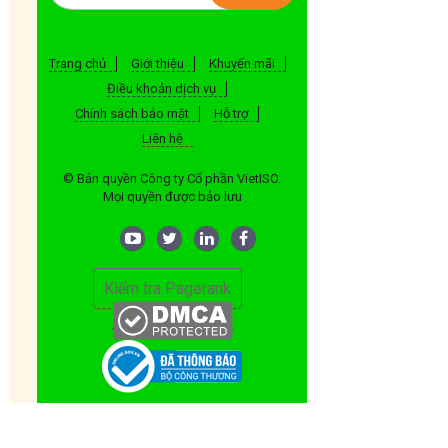
Trang chủ
Giới thiệu
Khuyến mãi
Điều khoản dịch vụ
Chính sách bảo mật
Hỗ trợ
Liên hệ
© Bản quyền Công ty Cổ phần VietISO.
Mọi quyền được bảo lưu
Kiểm tra Pagerank