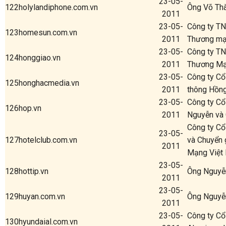
23-05-
122
holylandiphone.com.vn
Ông Võ Th
2011
23-05-
Công ty TN
123
homesun.com.vn
2011
Thương mạ
23-05-
Công ty T
124
honggiao.vn
2011
Thương Mại
23-05-
Công ty Cổ
125
honghacmedia.vn
2011
thông Hồn
23-05-
Công ty C
126
hop.vn
2011
Nguyễn và
Công ty Cổ
23-05-
127
hotelclub.com.vn
và Chuyển 
2011
Mạng Việt
23-05-
128
hottip.vn
Ông Nguyễn
2011
23-05-
129
huyan.com.vn
Ông Nguyễ
2011
23-05-
Công ty Cổ
130
hyundaial.com.vn