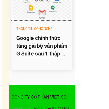
THÔNG TIN CÔNG NGHỆ
Google chính thức
tăng giá bộ sản phẩm
G Suite sau 1 thập kỷ
phát hành
CÔNG TY CỔ PHẦN VIETISO
Văn phòng:
Tầng 18 tòa VTC Online,