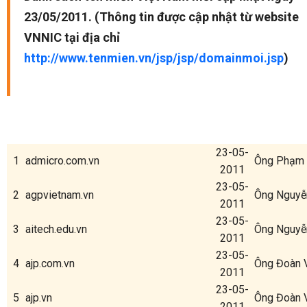
23/05/2011. (Thông tin được cập nhật từ website
VNNIC tại địa chỉ
http://www.tenmien.vn/jsp/jsp/domainmoi.jsp
)
23-05-
1
admicro.com.vn
Ông Phạm 
2011
23-05-
2
agpvietnam.vn
Ông Nguyễ
2011
23-05-
3
aitech.edu.vn
Ông Nguyễ
2011
23-05-
4
ajp.com.vn
Ông Đoàn 
2011
23-05-
5
ajp.vn
Ông Đoàn 
2011