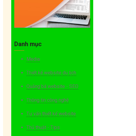
Danh mục
Media
Thiết kế website du lịch
Quảng bá website - SEO
Thông tin công nghệ
Tư vấn thiết kế website
Thủ thuật - Tips