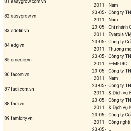
81
easygrow.com.vn
2011
Nam
23-05-
Công ty TN
82
easygrow.vn
2011
Nam
23-05-
Chi nhánh 
83
edelin.vn
2011
Everpia Vi
23-05-
Công ty C
84
edg.vn
2011
Thương mạ
23-05-
Công ty TN
85
emedic.vn
2011
E-MEDIC
23-05-
Công ty TN
86
facom.vn
2011
Nam
23-05-
Công ty T
87
fadi.com.vn
2011
& Dịch vụ 
23-05-
Công ty T
88
fadi.vn
2011
& Dịch vụ 
23-05-
Công ty Cổ
89
famicity.vn
2011
Công nghệ 
23-05-