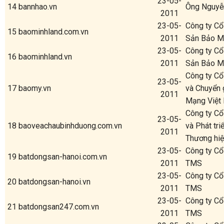
23-05-
14
bannhao.vn
Ông Nguyễ
2011
23-05-
Công ty Cổ
15
baominhland.com.vn
2011
Sản Bảo M
23-05-
Công ty Cổ
16
baominhland.vn
2011
Sản Bảo M
Công ty Cổ
23-05-
17
baomy.vn
và Chuyển 
2011
Mạng Việt
Công ty Cổ
23-05-
18
baoveachaubinhduong.com.vn
và Phát tr
2011
Thương hi
23-05-
Công ty C
19
batdongsan-hanoi.com.vn
2011
TMS
23-05-
Công ty C
20
batdongsan-hanoi.vn
2011
TMS
23-05-
Công ty C
21
batdongsan247.com.vn
2011
TMS