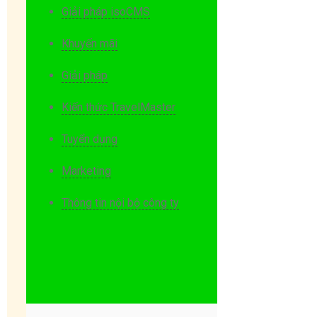
Giải pháp isoCMS
Khuyến mãi
Giải pháp
Kiến thức TravelMaster
Tuyển dụng
Marketing
Thông tin nội bộ công ty