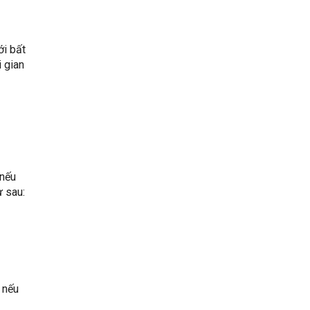
ới bất
i gian
 nếu
ư sau:
 nếu