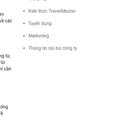
Kiến thức TravelMaster
ìm
 về các
Tuyển dụng
Marketing
Thông tin nội bộ công ty
ng từ,
 từ
hỉ cần
hống
về