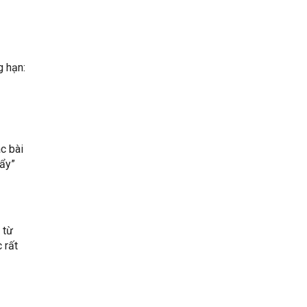
g hạn:
c bài
ẩy”
 từ
 rất