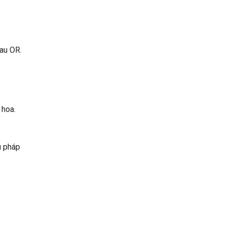
sau OR.
 hoa.
ú pháp