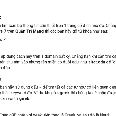
:
ìm toàn bộ thông tin cần thiết trên 1 trang cố định nào đó. Chẳn
s 7
trên
Quản Trị Mạng
thì các bạn hãy gõ từ khóa như sau:
s 7
 áp dụng cách này trên 1 domain bất kỳ. Chẳng hạn khi cần tìm cá
 nên chú tâm vào những tên miền có đuôi edu, như
site:.edu
để “đ
n đầu.
n:
c bạn hãy sử dụng dấu ~ để tìm tất cả các từ ngữ có liên quan đến
 thân keyword đó. Ví dụ: khi gõ
~geek
thì chúng ta sẽ nhận được
quan với từ
geek
:
 “gần gũi” nhất với geek, tiếp theo là Greek, và sau đó là Nerd.