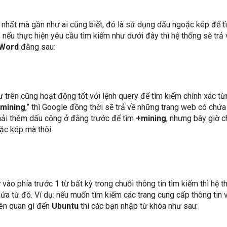
 nhất mà gần như ai cũng biết, đó là sử dụng dấu ngoặc kép để t
ụ, nếu thực hiện yêu cầu tìm kiếm như dưới đây thì hệ thống sẽ trả
Word
đằng sau:
 trên cũng hoạt động tốt với lệnh query để tìm kiếm chính xác từ
mining
,” thì Google đồng thời sẽ trả về những trang web có chứa
 phải thêm dấu cộng ở đằng trước để tìm
+mining
, nhưng bây giờ c
ặc kép mà thôi.
vào phía trước 1 từ bất kỳ trong chuỗi thông tin tìm kiếm thì hệ t
hứa từ đó. Ví dụ: nếu muốn tìm kiếm các trang cung cấp thông tin 
ên quan gì đến
Ubuntu
thì các bạn nhập từ khóa như sau: