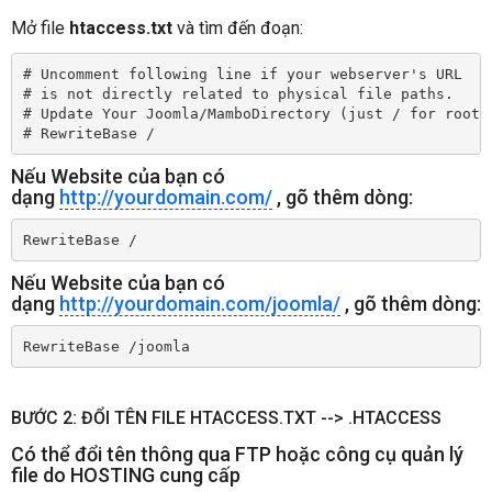
Mở file
htaccess.txt
và tìm đến đoạn:
# Uncomment following line if your webserver's URL
# is not directly related to physical file paths.
# Update Your Joomla/MamboDirectory (just / for root)
# RewriteBase /
Nếu Website của bạn có
dạng
http://yourdomain.com/
, gõ thêm dòng:
RewriteBase /
Nếu Website của bạn có
dạng
http://yourdomain.com/joomla/
, gõ thêm dòng:
RewriteBase /joomla 
BƯỚC 2: ĐỔI TÊN FILE HTACCESS.TXT --> .HTACCESS
Có thể đổi tên thông qua FTP hoặc công cụ quản lý
file do HOSTING cung cấp