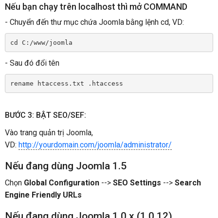
Nếu bạn chạy trên localhost thì mở COMMAND
- Chuyển đến thư mục chứa Joomla bằng lệnh cd, VD:
cd C:/www/joomla
- Sau đó đổi tên
rename htaccess.txt .htaccess 
BƯỚC 3: BẬT SEO/SEF:
Vào trang quản trị Joomla,
VD:
http://yourdomain.com/joomla/administrator/
Nếu đang dùng Joomla 1.5
Chọn
Global Configuration
-->
SEO Settings
-->
Search
Engine Friendly URLs
Nếu đang dùng Joomla 1.0.x (1.0.12)