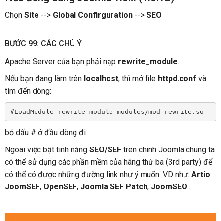
Chọn
Site
-->
Global Confirguration
-->
SEO
BƯỚC 99: CÁC CHÚ Ý
Apache Server của bạn phải nạp
rewrite_module
.
Nếu bạn đang làm trên
localhost
, thì mở file
httpd.conf
và
tìm đến dòng:
#LoadModule rewrite_module modules/mod_rewrite.so 
bỏ dấu # ở đầu dòng đi
Ngoài việc bật tính năng
SEO/SEF
trên chính Joomla chúng ta
có thể sử dụng các phần mềm của hãng thứ ba (3rd party) để
có thể có được những đường link như ý muốn. VD như:
Artio
JoomSEF
,
OpenSEF
,
Joomla SEF Patch
,
JoomSEO
...