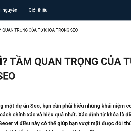
ài nguyên
Giới thiệu
ẦM QUAN TRỌNG CỦA TỪ KHÓA TRONG SEO
Ì? TẦM QUAN TRỌNG CỦA 
SEO
ng một dự án Seo, bạn cần phải hiểu những khái niệm c
 cách chính xác và hiệu quả nhất. Xác định từ khóa là đ
eoer vì điều này có thể giúp bạn vượt mặt được đối th