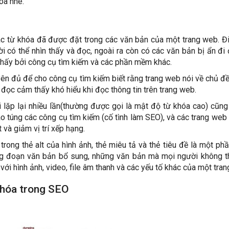
óa nhé.
c từ khóa đã được đặt trong các văn bản của một trang web. Đ
có thể nhìn thấy và đọc, ngoài ra còn có các văn bản bị ẩn đi 
hấy bởi công cụ tìm kiếm và các phần mềm khác.
ên đủ để cho công cụ tìm kiếm biết rằng trang web nói về chủ đề 
 đọc cảm thấy khó hiểu khi đọc thông tin trên trang web.
i lặp lại nhiều lần(thường được gọi là mật độ từ khóa cao) cũng
ao túng các công cụ tìm kiếm (cố tình làm SEO), và các trang web 
và giảm vị trí xếp hạng.
ong thẻ alt của hình ảnh, thẻ miêu tả và thẻ tiêu đề là một ph
ng đoạn văn bản bổ sung, những văn bản mà mọi người không t
với hình ảnh, video, file âm thanh và các yếu tố khác của một tra
khóa trong SEO