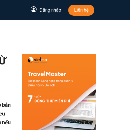
Đăng nhập
Liên hệ
TỪ
ơ bản
iều
ủ nếu