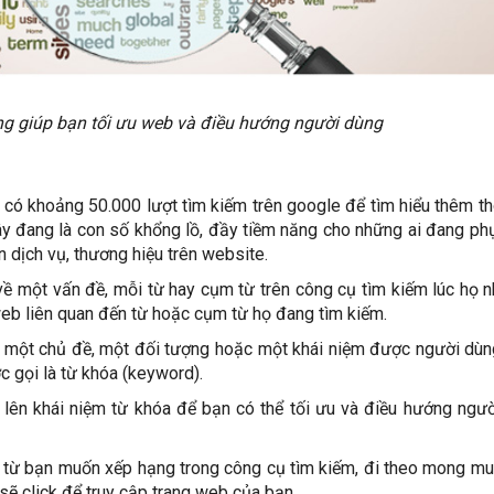
g giúp bạn tối ưu web và điều hướng người dùng
ại có khoảng 50.000 lượt tìm kiếm trên google để tìm hiểu thêm th
 đang là con số khổng lồ, đầy tiềm năng cho những ai đang ph
ển dịch vụ, thương hiệu trên website.
 về một vấn đề, mỗi từ hay cụm từ trên công cụ tìm kiếm lúc họ 
web liên quan đến từ hoặc cụm từ họ đang tìm kiếm.
 một chủ đề, một đối tượng hoặc một khái niệm được người dù
 gọi là từ khóa (keyword).
h lên khái niệm từ khóa để bạn có thể tối ưu và điều hướng ngư
 từ bạn muốn xếp hạng trong công cụ tìm kiếm, đi theo mong m
ẽ click để truy cập trang web của bạn.