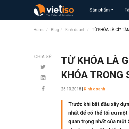
Sản phẩm
T
Home
Blog
Kinh doanh
TỪ KHÓA LÀ GÌ? T
CHIA SẺ:
TỪ KHÓA LÀ G
KHÓA TRONG 
26.10.2018 |
Kinh doanh
Trước khi bắt đầu xây dự
nhất để có thể tối ưu một
quan trọng nhất của một S