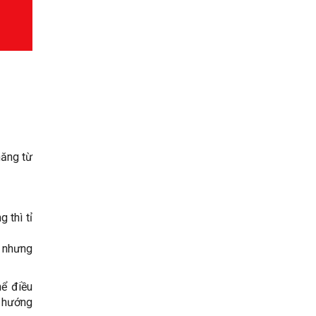
năng từ
 thì tỉ
, nhưng
hể điều
c hướng