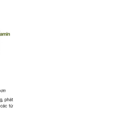
hơn
g, phát
 các từ