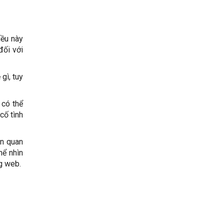
iều này
đối với
gì, tuy
 có thể
cố tình
ần quan
hể nhìn
ng web.