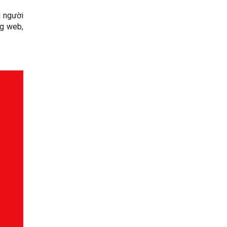
u người
ng web,