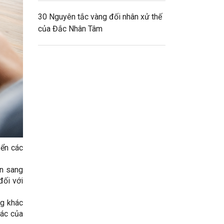
30 Nguyên tắc vàng đối nhân xử thế
của Đắc Nhân Tâm
yển các
ển sang
đối với
ng khác
tác của