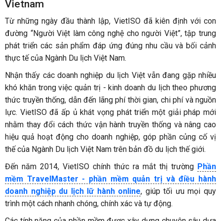
Vietnam
Từ những ngày đầu thành lập, VietISO đã kiên định với con
đường “Người Việt làm công nghệ cho người Việt”, tập trung
phát triển các sản phẩm đáp ứng đúng nhu cầu và bối cảnh
thực tế của Ngành Du lịch Việt Nam.
Nhận thấy các doanh nghiệp du lịch Việt vẫn đang gặp nhiều
khó khăn trong việc quản trị - kinh doanh du lịch theo phương
thức truyền thống, dẫn đến lãng phí thời gian, chi phí và nguồn
lực. VietISO đã ấp ủ khát vọng phát triển một giải pháp mới
nhằm thay đổi cách thức vận hành truyền thống và nâng cao
hiệu quả hoạt động cho doanh nghiệp, góp phần củng cố vị
thế của Ngành Du lịch Việt Nam trên bản đồ du lịch thế giới.
Đến năm 2014, VietISO chính thức ra mắt thị trường
Phần
mềm TravelMaster - phần mềm quản trị và điều hành
doanh nghiệp du lịch lữ hành online
, giúp tối ưu mọi quy
trình một cách nhanh chóng, chính xác và tự động.
Các tính năng của phần mềm được xây dựng chuyên sâu dựa