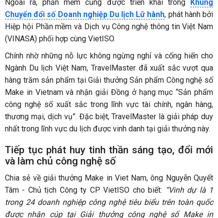
Ngoài ra, phần mềm cũng được triển khai trong
Khung
Chuyển đổi số Doanh nghiệp Du lịch Lữ hành
, phát hành bởi
Hiệp hội Phần mềm và Dịch vụ Công nghệ thông tin Việt Nam
(VINASA) phối hợp cùng VietISO.
Chính nhờ những nỗ lực không ngừng nghỉ và cống hiến cho
Ngành Du lịch Việt Nam, TravelMaster đã xuất sắc vượt qua
hàng trăm sản phẩm tại Giải thưởng Sản phẩm Công nghệ số
Make in Vietnam và nhận giải Đồng ở hạng mục “Sản phẩm
công nghệ số xuất sắc trong lĩnh vực tài chính, ngân hàng,
thương mại, dịch vụ”. Đặc biệt, TravelMaster là giải pháp duy
nhất trong lĩnh vực du lịch được vinh danh tại giải thưởng này.
Tiếp tục phát huy tinh thần sáng tạo, đổi mới
và làm chủ công nghệ số
Chia sẻ về giải thưởng Make in Viet Nam, ông Nguyễn Quyết
Tâm - Chủ tịch Công ty CP VietISO cho biết:
“Vinh dự là 1
trong 24 doanh nghiệp công nghệ tiêu biểu trên toàn quốc
được nhận cúp tại Giải thưởng công nghệ số Make in