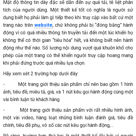
Mật độ thông tin dày đặc sẽ dẫn đến sự quá tải, tê liệt phân
tích của người dùng. Một thiết kế tốt có nghĩa là người sử
dụng biết họ phải làm gì tiếp theo khi truy cập vào bất cứ một
trang nào trên
website
, chứ không phải bị “đóng băng” hành
động vì có quá nhiều thông tin truyền tải đến một lúc khiến họ
không thể có thời gian “tiêu hóa” hết, và không biết nên hành
động như thế nào. Số lượng nội dung vượt quá khuôn khổ cho
phép của một trang có thể khiến người truy cập hoang mang
khi phải đứng trước quá nhiều lựa chọn.
Hãy xem xét 2 trường hợp dưới đây:
-
Một trang giới thiệu sản phẩm chỉ nên bao gồm 1 hình
ảnh, tiêu đề, miêu tả, giá, và 1 nút kêu gọi hành động cùng một
vài bình luận từ khách hàng.
-
Một trang giới thiệu sản phẩm với rất nhiều hình ảnh,
một vài video, hàng loạt những bình luận đánh giá, tiêu đề
chính, tiêu đề phụ, vô số các nút kêu gọi hành động,…
Rõ ràng, trường hợp thứ hai là một thiết kế tồi bởi vì người