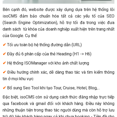
Bên cạnh đó, website được xây dựng dựa trên hệ thống lõi
isoCMS đảm bảo chuẩn hóa tất cả các yếu tố của SEO
(Search Engine Optimization), hỗ trợ tối đa trong việc đưa
danh sách từ khóa của doanh nghiệp xuất hiện trên trang nhất
của Google. Cụ thể:
✔
Tối ưu toàn bộ hệ thống đường dẫn (URL)
✔
Đầy đủ 6 phân cấp của thẻ Heading (H1 -> H6)
✔
Hệ thống ISOManager với kho ảnh chất lượng
✔
Điều hướng chính xác, dễ dàng thao tác và tìm kiếm thông
tin ở mọi khu vực
✔
Bổ sung Seo Tool khi tạo Tour, Cruise, Hotel, Blog,...
Đặc biệt, isoCMS còn sử dụng cách thức đăng nhập trực tiếp
qua facebook và gmail đối với khách hàng. Điều này không
những thuận tiện trong thao tác người dùng mà còn hỗ trợ lưu
trữ dữ liệu khách hàng ngay cả khi chưa booking - Tiền đề cho