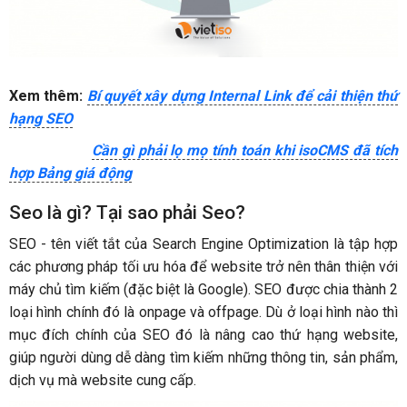
Xem thêm:
Bí quyết xây dựng Internal Link để cải thiện thứ
hạng SEO
Cần gì phải lọ mọ tính toán khi isoCMS đã tích
hợp Bảng giá động
Seo là gì? Tại sao phải Seo?
SEO - tên viết tắt của Search Engine Optimization là tập hợp
các phương pháp tối ưu hóa để website trở nên thân thiện với
máy chủ tìm kiếm (đặc biệt là Google). SEO được chia thành 2
loại hình chính đó là onpage và offpage. Dù ở loại hình nào thì
mục đích chính của SEO đó là nâng cao thứ hạng website,
giúp người dùng dễ dàng tìm kiếm những thông tin, sản phẩm,
dịch vụ mà website cung cấp.