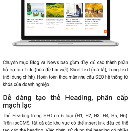
Chuyên mục Blog và News bao gồm đầy đủ các thành phần
hỗ trợ tạo Title (tiêu đề bài viết) Short text (mô tả), Long text
(nội dung chính). Hoàn toàn thỏa mãn nhu cầu SEO hệ thống từ
khóa của doanh nghiệp.
Dễ dàng tạo thẻ Heading, phân cấp
mạch lạc
Thẻ Heading trong SEO có 6 loại (H1, H2, H3, H4, H5, H6).
Trên isoCMS, tất cả các khu vực có thể insert link đều có thể
tạo các thẻ heading. Việc phân sử dụng thẻ heading có nhiều