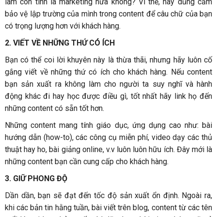
làm còn tính là marketing nữa không? Vì thế, hãy dũng cảm
bảo vệ lập trường của mình trong content để câu chữ của bạn
có trọng lượng hơn với khách hàng.
2. VIẾT VỀ NHỮNG THỨ CÓ ÍCH
Bạn có thể coi lời khuyên này là thừa thãi, nhưng hãy luôn cố
gắng viết về những thứ có ích cho khách hàng. Nếu content
bạn sản xuất ra không làm cho người ta suy nghĩ và hành
động khác đi hay học được điều gì, tốt nhất hãy link họ đến
những content có sẵn tốt hơn.
Những content mang tính giáo dục, ứng dụng cao như: bài
hướng dẫn (how-to), các công cụ miễn phí, video dạy các thủ
thuật hay ho, bài giảng online, v.v luôn luôn hữu ích. Đây mới là
những content bạn cần cung cấp cho khách hàng.
3. GIỮ PHONG ĐỘ
Dần dần, bạn sẽ đạt đến tốc độ sản xuất ổn định. Ngoài ra,
khi các bản tin hằng tuần, bài viết trên blog, content từ các tên