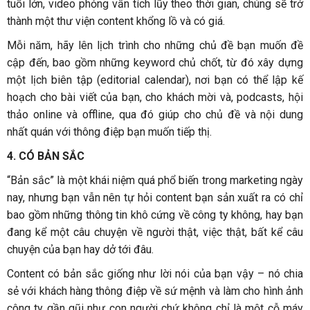
tuổi lớn, video phỏng vấn tích lũy theo thời gian, chúng sẽ trở
thành một thư viện content khổng lồ và có giá.
Mỗi năm, hãy lên lịch trình cho những chủ đề bạn muốn đề
cập đến, bao gồm những keyword chủ chốt, từ đó xây dựng
một lịch biên tập (editorial calendar), nơi bạn có thể lập kế
hoạch cho bài viết của bạn, cho khách mời và, podcasts, hội
thảo online và offline, qua đó giúp cho chủ đề và nội dung
nhất quán với thông điệp bạn muốn tiếp thị.
4. CÓ BẢN SẮC
“Bản sắc” là một khái niệm quá phổ biến trong marketing ngày
nay, nhưng bạn vẫn nên tự hỏi content bạn sản xuất ra có chỉ
bao gồm những thông tin khô cứng về công ty không, hay bạn
đang kể một câu chuyện về người thật, việc thật, bất kể câu
chuyện của bạn hay dở tới đâu.
Content có bản sắc giống như lời nói của bạn vậy – nó chia
sẻ với khách hàng thông điệp về sứ mệnh và làm cho hình ảnh
công ty gần gũi như con người chứ không chỉ là một cỗ máy