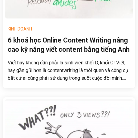
KINH DOANH
6 khoá học Online Content Writing nâng
cao kỹ năng viết content bằng tiếng Anh
Viết hay không cần phải là sinh viên khối D, khối C! Viết,
hay gần gũi hơn là contentwriting là thói quen và công cụ
bất cứ ai cũng phải sử dụng trong suốt cuộc đời mình.
Viết thư gửi doanh nghiệp, viết báo online, viết thư đàm
phán... tất cả đều cần những kĩ thuật. Tham khảo ngay 6
khoá học sau để cải thiện kĩ năng của mình bạn nhé.