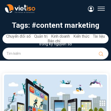
Tags:
#content marketing
Chuyển đổi số
Quản trị
Kinh doanh
Kiến thức
Tài liệu
Kiến thức, kinh nghiệm và tài liệu quản trị, kinh doanh du lịch
Báo chí
trong kỷ nguyên số