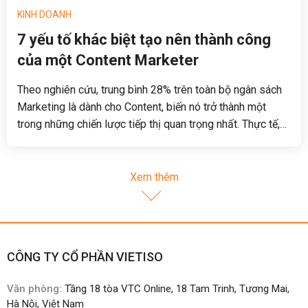
KINH DOANH
7 yếu tố khác biệt tạo nên thành công
của một Content Marketer
Theo nghiên cứu, trung bình 28% trên toàn bộ ngân sách
Marketing là dành cho Content, biến nó trở thành một
trong những chiến lược tiếp thị quan trọng nhất. Thực tế,
Content Marketing nếu áp dụng tốt thì chính là một nguồn
lợi nhuận thu về (ROI) lớn đối với doanh nghiệp. Tuy nhiên,
không phải chiến lược Content nào cũng hiệu quả, và yếu
Xem thêm
tố quan trọng ảnh hưởng hầu hết đến sự thành bại lại
chính là các marketer. Vậy như thế nào thì được coi là một
Content Marketer thành công? Yếu tố nào tạo nên điều
đó? Hãy theo dõi bài viết dưới đây.
CÔNG TY CỔ PHẦN VIETISO
Văn phòng:
Tầng 18 tòa VTC Online, 18 Tam Trinh, Tương Mai,
Hà Nội, Việt Nam