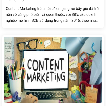
Content Marketing trên môi của mọi người bây giờ đã trở
nên vô cùng phổ biến và quen thuộc, với 88% các doanh
nghiệp mô hình B2B sử dụng trong năm 2016, theo như
nghiên cứu từ Content Marketing Institute and
MarketingProfs. Nhưng nếu nội dung là thành phần rất
quan trọng của một chiến lược marketing và được áp
dụng cho hầu hết các doanh nghiệp, tại sao hiện nay vẫn
có rất nhiều công ty thất bại hay không đạt được hiệu quả
như mong muốn?