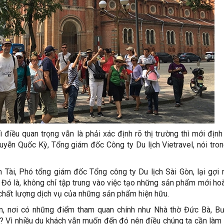
ì điều quan trọng vẫn là phải xác định rõ thị trường thì mới địn
ễn Quốc Kỳ, Tổng giám đốc Công ty Du lịch Vietravel, nói tron
Tài, Phó tổng giám đốc Tổng công ty Du lịch Sài Gòn, lại gợi 
Đó là, không chỉ tập trung vào việc tạo những sản phẩm mới ho
à chất lượng dịch vụ của những sản phẩm hiện hữu.
m, nơi có những điểm tham quan chính như Nhà thờ Đức Bà, B
? Vì nhiều du khách vẫn muốn đến đó nên điều chúng ta cần làm 