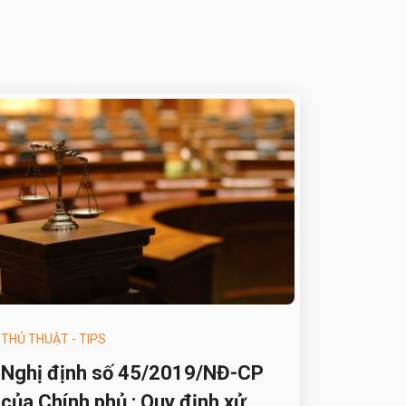
THỦ THUẬT - TIPS
Nghị định số 45/2019/NĐ-CP
của Chính phủ : Quy định xử