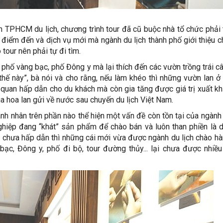
TPHCM du lịch, chương trình tour đã cũ buộc nhà tổ chức phải 
điểm đến và dịch vụ mới mà ngành du lịch thành phố giới thiệu 
tour nên phải tự đi tìm.
phố vàng bạc, phố Đông y mà lại thích đến các vườn trồng trái câ
thế này”, bà nói và cho rằng, nếu làm khéo thì những vườn lan ở
quan hấp dẫn cho du khách mà còn gia tăng được giá trị xuất k
 hoa lan gửi về nước sau chuyến du lịch Việt Nam.
h nhân trên phần nào thể hiện một vấn đề còn tồn tại của ngành 
hiệp đang “khát” sản phẩm để chào bán và luôn than phiền là d
ũ, chưa hấp dẫn thì những cái mới vừa được ngành du lịch chào h
ạc, Đông y, phố đi bộ, tour đường thủy... lại chưa được nhiề