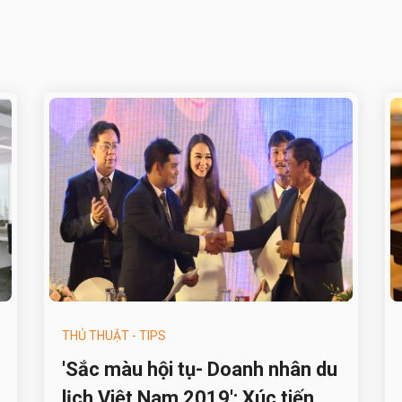
THỦ THUẬT - TIPS
'Sắc màu hội tụ- Doanh nhân du
lịch Việt Nam 2019': Xúc tiến,