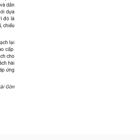
 và dẫn
mới dựa
ì đó là
, chiếu
ạch lại
ao cấp.
ách cho
ách hài
đáp ứng
Sài Gòn