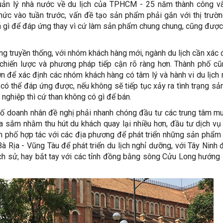
uản lý nhà nước về du lịch của TPHCM - 25 năm thành công v
ức vào tuần trước, vấn đề tạo sản phẩm phải gắn với thị trườn
n gì để đáp ứng thay vì cứ làm sản phẩm chung chung, cũng đượ
 truyền thống, với nhóm khách hàng mới, ngành du lịch cần xác đ
 chiến lược và phương pháp tiếp cận rõ ràng hơn. Thành phố c
lớn để xác định các nhóm khách hàng có tâm lý và hành vi du lịch
có thể đáp ứng được, nếu không sẽ tiếp tục xảy ra tình trạng s
 nghiệp thì cứ than không có gì để bán.
số doanh nhân đề nghị phải nhanh chóng đầu tư các trung tâm 
a sắm nhằm thu hút du khách quay lại nhiều hơn, đầu tư dịch vụ g
h phố hợp tác với các địa phương để phát triển những sản phẩm 
Bà Rịa - Vũng Tàu để phát triển du lịch nghỉ dưỡng, với Tây Ninh 
lịch sử, hay bắt tay với các tỉnh đồng bằng sông Cửu Long hướng