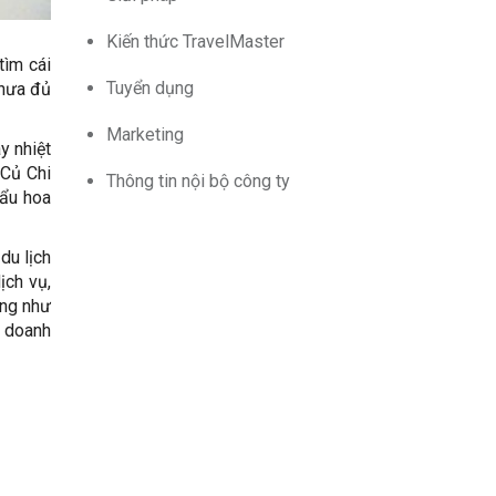
Kiến thức TravelMaster
tìm cái
Tuyển dụng
chưa đủ
Marketing
y nhiệt
 Củ Chi
Thông tin nội bộ công ty
hẩu hoa
du lịch
ịch vụ,
àng như
u doanh