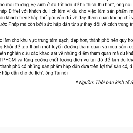
ho môi trường, vệ sinh ở đó tốt hơn để họ thích thú hơn”, ông nói
áp Eiffel với khách du lịch làm ví dụ cho việc làm sản phẩm 
du khách trên khắp thế giới vẫn đổ về đây tham quan không chỉ v
ớc Pháp mà còn bởi sức hấp dẫn từ sự thay đổi về cách trang trí
ệc làm cho khu vực trung tâm sạch, đẹp hơn, thành phố nên quy ho
ng Khởi để tạo thành một tuyến đường tham quan và mua sắm c
nên nghiên cứu các khảo sát về những điểm tham quan mà du kh
 TPHCM và tăng cường chất lượng dịch vụ tại đó để làm du kh
p thành phố có những sản phẩm hấp dẫn dựa trên lợi thế sẵn có, 
 hấp dẫn cho du lịch”, ông Tài nói.
* Nguồn: Thời báo kinh tế 