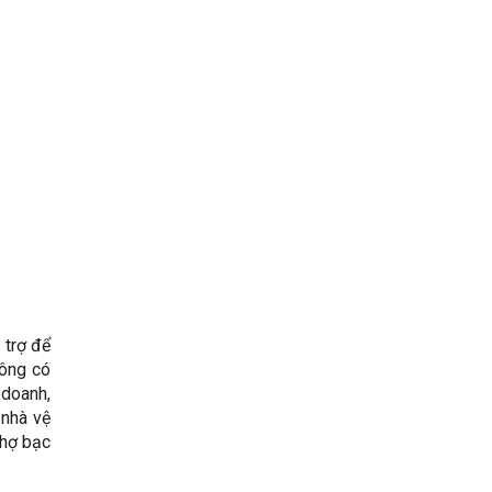
 trợ để
hông có
 doanh,
 nhà vệ
thợ bạc