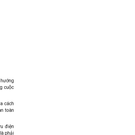
h hướng
g cuộc
ra cách
àn toàn
ưu điện
là phải