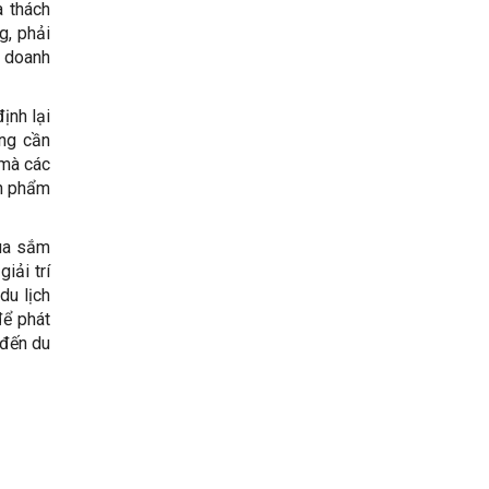
à thách
g, phải
c doanh
ịnh lại
ũng cần
 mà các
ản phẩm
mua sắm
iải trí
du lịch
để phát
 đến du