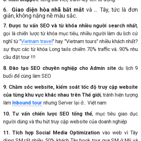
6.
Giao diện hòa nhã bắt mắt
và … Tây, tức là đơn
giản, không nặng nề màu sắc.
7. Được tư vấn SEO và từ khóa nhiều người search nhất
,
gọi là chiến lược từ khóa mục tiêu, nhiều người làm du lịch cứ
nghĩ từ "
Vietnam travel
" hay "Vietnam tours" nhiều khách nhất?
sự thực các từ khóa Long tails chiếm 70% traffic và...90% nhu
cầu đặt tour !!!
8. Đào tạo SEO chuyên nghiệp cho Admin site
du lịch 9
buổi để cùng làm SEO
9. Chăm sóc website, kiểm soát tốc độ truy cập website
của từng khu vực khác nhau trên Thế giới
, tránh hiện tượng
làm
Inbound tour
nhưng Server lại ở... Việt nam
10. Tư vấn chiến lược SEO tổng thể
, mục tiêu giao dục
người dùng và thu hút truy cập website của doanh nghiệp
11. Tích hợp Social Media Optimization
vào web vì Tây
dùng SM rất nhiều, 50% khách Tây book tour qua SM ở Mỹ và