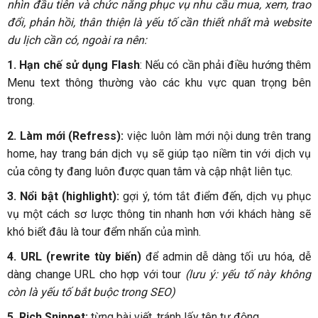
nhìn đầu tiên và chức năng phục vụ nhu cầu mua, xem, trao
đổi, phản hồi, thân thiện là yếu tố cần thiết nhất mà website
du lịch cần có, ngoài ra nên:
1. Hạn chế sử dụng Flash
: Nếu có cần phải điều hướng thêm
Menu text thông thường vào các khu vực quan trọng bên
trong.
2. Làm mới (Refress):
việc luôn làm mới nội dung trên trang
home, hay trang bán dịch vụ sẽ giúp tạo niềm tin với dịch vụ
của công ty đang luôn được quan tâm và cập nhật liên tục.
3. Nổi bật (highlight):
gợi ý, tóm tắt điểm đến, dịch vụ phục
vụ một cách sơ lược thông tin nhanh hơn với khách hàng sẽ
khó biết đâu là tour đểm nhấn của mình.
4. URL (rewrite tùy biến)
để admin dễ dàng tối ưu hóa, dễ
dàng change URL cho hợp với tour
(lưu ý: yếu tố này không
còn là yếu tố bắt buộc trong SEO)
5. Rich Snippet:
từng bài viết, tránh lấy tên tư động.