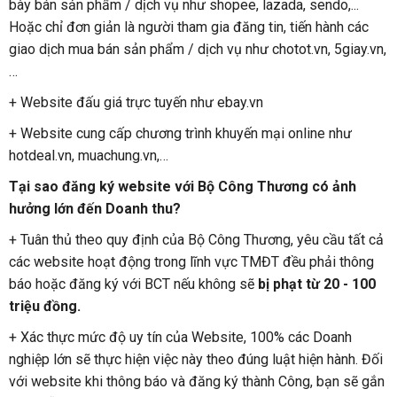
bày bán sản phẩm / dịch vụ như shopee, lazada, sendo,...
Hoặc chỉ đơn giản là người tham gia đăng tin, tiến hành các
giao dịch mua bán sản phẩm / dịch vụ như chotot.vn, 5giay.vn,
…
+ Website đấu giá trực tuyến như ebay.vn
+ Website cung cấp chương trình khuyến mại online như
hotdeal.vn, muachung.vn,…
Tại sao đăng ký website với Bộ Công Thương có ảnh
hưởng lớn đến Doanh thu?
+ Tuân thủ theo quy định của Bộ Công Thương, yêu cầu tất cả
các website hoạt động trong lĩnh vực TMĐT đều phải thông
báo hoặc đăng ký với BCT nếu không sẽ
bị phạt từ 20 - 100
triệu đồng.
+ Xác thực mức độ uy tín của Website, 100% các Doanh
nghiệp lớn sẽ thực hiện việc này theo đúng luật hiện hành. Đối
với website khi thông báo và đăng ký thành Công, bạn sẽ gắn