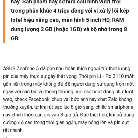
nay. Sản phẩm này sở hữu cấu hình vượt trội
trong phân khúc 4 triệu đồng với vi xử lý lõi kép
Intel hiệu năng cao, màn hình 5 inch HD, RAM
dung lượng 2 GB (hoặc 1GB) và bộ nhớ trong 8
GB.
ASUS Zenfone 5 đã gần như hoàn thiện ngoại trừ thời lượng
pin của máy thực sự gây thật vọng. Thỏi pin Li - Po 2110 mAh
gắn liền trong máy không đủ để người dùng sử dụng trọn một
ngày với các tác vụ thông thường. Với các hoạt động như lướt
web, check Facebook, chụp vài bức ảnh hay chat Zalo không
thường xuyên, từ khi rút sạc lúc 8 giờ sáng, chiếc smartphone
này chính thức cạn pin vào 8 giờ tối. Đặc biệt hơn, khi sử dụng
cường độ cao trong thời gian ngắn, máy nóng lên và pin sụt
rất nhanh.