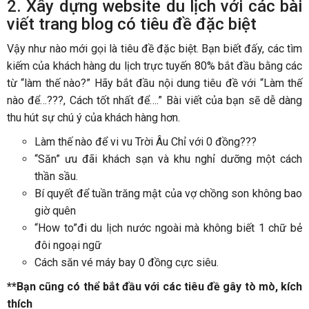
2. Xây dựng website du lịch với các bài
viết trang blog có tiêu đề đặc biệt
Vậy như nào mới gọi là tiêu đề đặc biệt. Bạn biết đấy, các tìm
kiếm của khách hàng du lịch trực tuyến 80% bắt đầu bằng các
từ “làm thế nào?” Hãy bắt đầu nội dung tiêu đề với “Làm thế
nào để…???, Cách tốt nhất để….” Bài viết của bạn sẽ dễ dàng
thu hút sự chú ý của khách hàng hơn.
Làm thế nào để vi vu Trời Âu Chỉ với 0 đồng???
“Săn” ưu đãi khách sạn và khu nghỉ dưỡng một cách
thần sầu.
Bí quyết để tuần trăng mật của vợ chồng son không bao
giờ quên
“How to”đi du lịch nước ngoài mà không biết 1 chữ bẻ
đôi ngoại ngữ
Cách săn vé máy bay 0 đồng cực siêu.
**Bạn cũng có thể bắt đầu với các tiêu đề gây tò mò, kích
thích