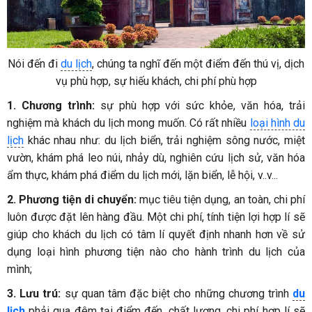
Nói đến đi
du lịch
, chúng ta nghĩ đến một điểm đến thú vị, dịch
vụ phù hợp, sự hiếu khách, chi phí phù hợp
1. Chương trình:
sự phù hợp với sức khỏe, văn hóa, trải
nghiệm mà khách du lịch mong muốn. Có rất nhiều
loại hình du
lịch
khác nhau như: du lịch biển, trải nghiệm sông nước, miệt
vườn, khám phá leo núi, nhảy dù, nghiên cứu lịch sử, văn hóa
ẩm thực, khám phá điểm du lịch mới, lặn biển, lễ hội, v..v...
2. Phương tiện di chuyển:
mục tiêu tiện dụng, an toàn, chi phí
luôn được đặt lên hàng đầu. Một chi phí, tính tiện lợi hợp lí sẽ
giúp cho khách du lịch có tâm lí quyết định nhanh hơn về sử
dụng loại hình phương tiện nào cho hành trình du lịch của
mình;
3. Lưu trú:
sự quan tâm đặc biệt cho những chương trình
du
lịch
phải qua đêm tại điểm đến, chất lượng, chi phí hợp lí sẽ