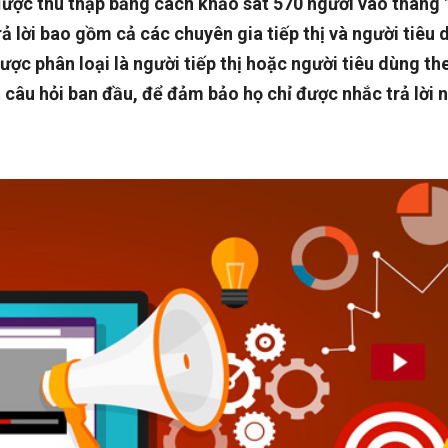
được thu thập bằng cách khảo sát 570 người vào tháng 
 lời bao gồm cả các chuyên gia tiếp thị và người tiêu 
được phân loại là người tiếp thị hoặc người tiêu dùng th
t câu hỏi ban đầu, để đảm bảo họ chỉ được nhắc trả lời