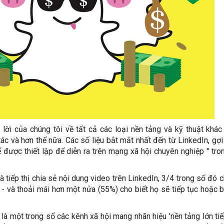
 lời của chúng tôi về tất cả các loại nền tảng và kỹ thuật khác
c và hơn thế nữa. Các số liệu bắt mắt nhất đến từ LinkedIn, gợi
được thiết lập để diễn ra trên mạng xã hội chuyên nghiệp '' tr
 tiếp thị chia sẻ nội dung video trên LinkedIn, 3/4 trong số đó c
 - và thoải mái hơn một nửa (55%) cho biết họ sẽ tiếp tục hoặc 
là một trong số các kênh xã hội mang nhãn hiệu 'nền tảng lớn tiế