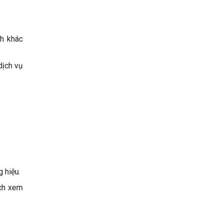
nh khác
dịch vụ
 hiệu.
ch xem