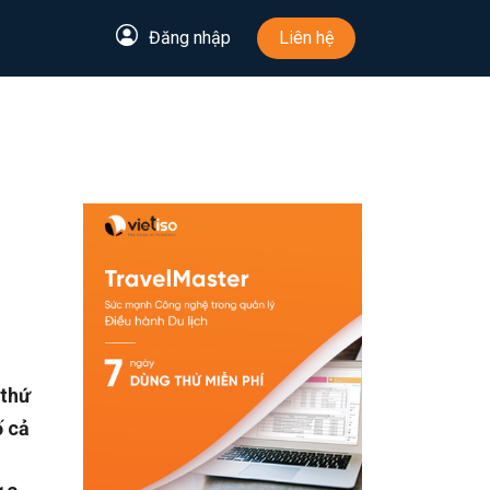
Đăng nhập
Liên hệ
 thứ
ố cả