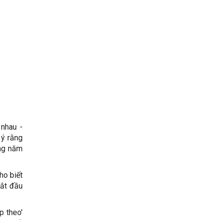
 nhau -
 ý rằng
ong năm
ho biết
bắt đầu
p theo'