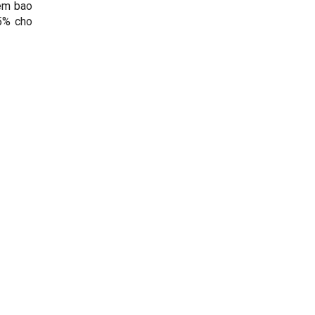
xem bao
15% cho