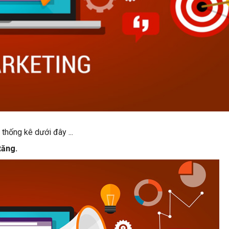
 thống kê dưới đây ...
tăng.