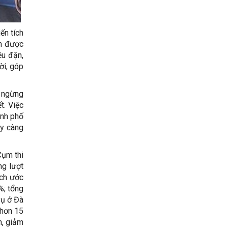
ến tích
am được
ều đặn,
ời, góp
g ngừng
t. Việc
ành phố
ày càng
Cụm thi
ng lượt
ịch ước
%; tổng
vụ ở Đà
 hơn 15
h, giảm