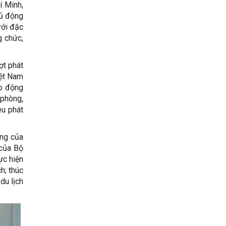
í Minh,
hủ động
với đặc
g chức,
ợt phát
iệt Nam
ao động
 phòng,
êu phát
ộng của
 của Bộ
ực hiện
h; thúc
du lịch