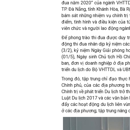
đua năm 2020” của ngành VHTTDL,
TP. Đà Nẵng, tỉnh Khánh Hòa, Bà R
bám sát những nhiệm vụ chính trị t
điểm, tình hình và điều kiện của 
viên chức và người lao động ngành
Để phong trào thi đua được duy tr
động thi đua nhân dịp kỷ niệm cá
(3/2), kỷ niệm Ngày Giải phóng h
(01/5), Ngày sinh Chủ tịch Hồ C
ban, đơn vị doanh nghiệp ở địa ph
triển du lịch do Bộ VHTTDL và UB
Trong đó, tập trung chỉ đạo thực
Chính phủ, của các địa phương t
Chính trị về phát triển Du lịch trở
Luật Du lịch 2017 và các văn bản 
đẩy các hoạt động du lịch liên vù
ở các địa phương; tập trung nâng c