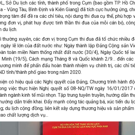
 Sở Du lịch các tỉnh, thành phố trong Cụm (bao gồm TP. Hồ Ch
ịa - Vũng Tàu, Bình Định và Kiên Giang) đã tích cực hưởng ứng, c
rọng tâm để đề ra các chỉ tiêu, nội dung thi đua cụ thể, phù hợp 
từng đơn vị, phát huy được tinh thần thi đua của mỗi cán bộ, côn
 du lịch.
ì thường xuyên, các đơn vị trong Cụm thi đua đã tổ chức nhiều đ
c ngày lễ lớn của đất nước như: Ngày thành lập Đảng Cộng sản V
oàn toàn miền Nam thống nhất đất nước (30/4), Ngày Quốc tế l
hí Minh (19/5), Cách mạng Tháng 8 và Quốc khánh 2/9… đến các
ương mình để phấn đấu hoàn thành nhiệm vụ chính trị, các chỉ ti
ND tỉnh/thành phố giao trong năm 2020.
 hiện có hiệu quả các Nghị quyết của Đảng, Chương trình hành đ
rong việc thực hiện Nghị quyết số 08-NQ/TW ngày 16/01/2017
 thành ngành kinh tế mũi nhọn. Tập trung tuyên truyền, hướng dẫn th
hướng dẫn triển khai. Đẩy mạnh công tác quảng bá, xúc tiến du lịc
ng; du lịch cộng đồng; liên kết xây dựng thương hiệu và sản phẩm 
ao chất lượng dịch vụ...