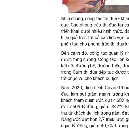
Nhìn chung, công tác thi đua - kh
cực. Các phong trào thi đua tại 
triển khai dưới nhiều hình thức, 
hiệu quả trên tất cả các lĩnh vực c
phần tạo cho phong trào thi đua kh
Bên cạnh đó, công tác quản lý n
được tăng cường. Công tác liên k
kết nối đường bộ, đường biển, đư
trong Cụm thi đua tiếp tục được 
tốt phục vụ cho khách du lịch.
Năm 2020, dịch bệnh Covid-19 bùn
đua, làm sụt giảm mạnh lượng khá
khách tham quan ước đạt 4.682 ng
đạt 7.509 tỷ đồng, giảm 78,2%. Kh
thu từ khách du lịch trong năm đạ
Nẵng ước đạt hơn 2,7 triệu lượt, 
ngàn tỷ đồng, giảm 40,7%. Lượng k