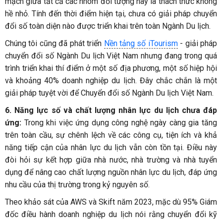
mạch giữa tất cả các nhóm đối tượng này là thách thức không
hề nhỏ. Tính đến thời điểm hiện tại, chưa có giải pháp chuyển
đổi số toàn diện nào được triển khai trên toàn Ngành Du lịch.
Chúng tôi cũng đã phát triển
Nền tảng số iTourism
- giải pháp
chuyển đổi số Ngành Du lịch Việt Nam nhưng đang trong quá
trình triển khai thí điểm ở một số địa phương, một số hiệp hội
và khoảng 40% doanh nghiệp du lịch. Đây chắc chắn là một
giải pháp tuyệt vời để Chuyển đổi số Ngành Du lịch Việt Nam.
6. Năng lực số và chất lượng nhân lực du lịch chưa đáp
ứng:
Trong khi việc ứng dụng công nghệ ngày càng gia tăng
trên toàn cầu, sự chênh lệch về các công cụ, tiện ích và khả
năng tiếp cận của nhân lực du lịch vẫn còn tồn tại. Điều này
đòi hỏi sự kết hợp giữa nhà nước, nhà trường và nhà tuyển
dụng để nâng cao chất lượng nguồn nhân lực du lịch, đáp ứng
nhu cầu của thị trường trong kỷ nguyên số.
Theo khảo sát của AWS và Skift năm 2023, mặc dù 95% Giám
đốc điều hành doanh nghiệp du lịch nói rằng chuyển đổi kỹ