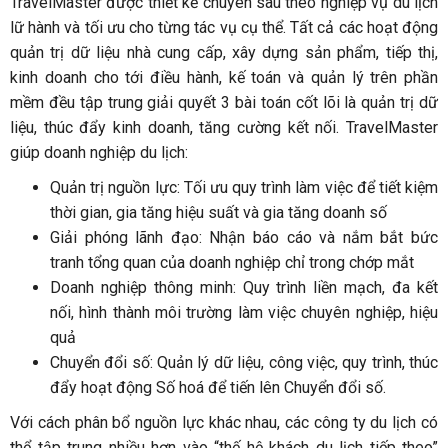
TravelMaster được thiết kế chuyên sâu theo nghiệp vụ du lịch
lữ hành và tối ưu cho từng tác vụ cụ thể. Tất cả các hoạt động
quản trị dữ liệu nhà cung cấp, xây dựng sản phẩm, tiếp thị,
kinh doanh cho tới điều hành, kế toán và quản lý trên phần
mềm đều tập trung giải quyết 3 bài toán cốt lõi là quản trị dữ
liệu, thúc đẩy kinh doanh, tăng cường kết nối. TravelMaster
giúp doanh nghiệp du lịch:
Quản trị nguồn lực: Tối ưu quy trình làm việc để tiết kiệm
thời gian, gia tăng hiệu suất và gia tăng doanh số
Giải phóng lãnh đạo: Nhận báo cáo và nắm bắt bức
tranh tổng quan của doanh nghiệp chỉ trong chớp mắt
Doanh nghiệp thông minh: Quy trình liền mạch, đa kết
nối, hình thành môi trường làm việc chuyên nghiệp, hiệu
quả
Chuyển đổi số: Quản lý dữ liệu, công việc, quy trình, thúc
đẩy hoạt động Số hoá để tiến lên Chuyển đổi số.
Với cách phân bổ nguồn lực khác nhau, các công ty du lịch có
thể tập trung nhiều hơn vào “thế hệ khách du lịch tiếp theo”