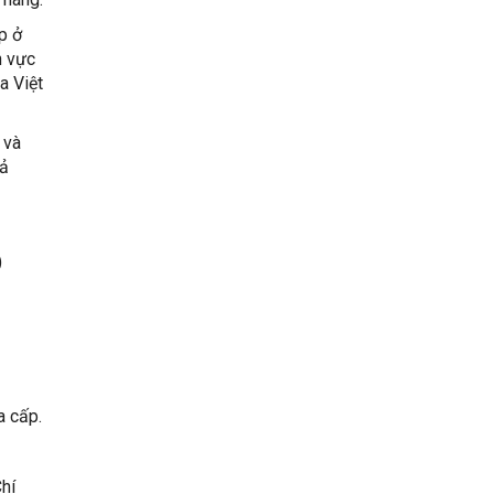
p ở
h vực
a Việt
 và
cả
)
 cấp.
hí