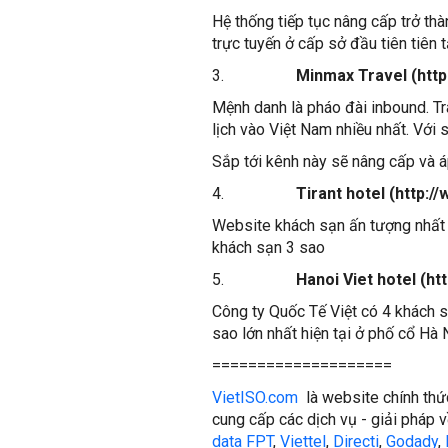
Hệ thống tiếp tục nâng cấp trở thà
trực tuyến ở cấp sở đầu tiên tiên
3.
Minmax Travel (htt
Mệnh danh là pháo đài inbound. T
lịch vào Việt Nam nhiều nhất. Với
Sắp tới kênh này sẽ nâng cấp và á
4.
Tirant hotel (http:/
Website khách sạn ấn tượng nhất p
khách sạn 3 sao
5.
Hanoi Viet hotel (h
Công ty Quốc Tế Việt có 4 khách s
sao lớn nhất hiện tại ở phố cổ Hà 
====================
VietISO.com
là website chính thứ
cung cấp các dịch vụ - giải pháp v
data FPT
,
Viettel
,
Directi
,
Godady
,