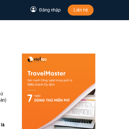
Đăng nhập
Liên hệ
Sứ
hân)
 là