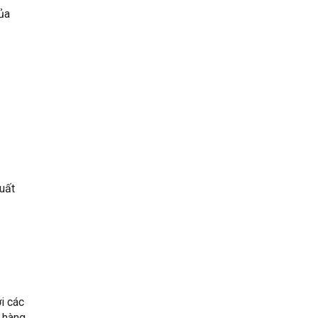
của
uất
i các
 hàng.