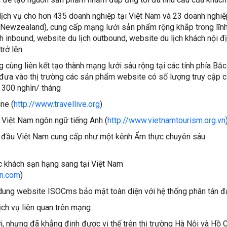
dịch vụ cho hơn 435 doanh nghiệp tại Việt Nam và 23 doanh nghiệ
và Newzealand), cung cấp mạng lưới sản phẩm rộng khắp trong lĩn
ch inbound, website du lịch outbound, website du lịch khách nội đị
trở lên
 cùng liên kết tạo thành mạng lưới sâu rộng tại các tính phía Bắc
đưa vào thị trường các sản phẩm website có số lượng truy cập 
ố 300 nghìn/ tháng
ne (
http://www.travellive.org
)
ệt Nam ngôn ngữ tiếng Anh (
http://www.vietnamtourism.org.vn
Việt Nam cung cấp như một kênh Ẩm thực chuyên sâu
ách sạn hạng sang tại Việt Nam
on.com
)
website ISOCms bảo mật toàn diện với hệ thống phân tán đa
ịch vụ liên quan trên mạng
, nhưng đã khẳng định được vị thế trên thị trường Hà Nội và Hồ C