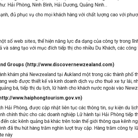
như: Hải Phòng, Ninh Bình, Hải Dương, Quảng Ninh…
mạnh, đủ phục vụ cho mọi khách hàng với chất lượng cao với phư
ột số web sites, thể hiện năng lực đa dạng của công ty trong lĩn
ả và sáng tạo với mục đích tiếp thị cho nhiều Du Khách, các công 
nd Groups (
http://www.discovernewzealand.com)
hành khám phá Newzealand tại Aukland một trong các thành phố th
ang web được thiết kế và kinh doanh dịch vụ cho thuê xe tự lái, 
uảng bá, tiếp thị du lịch, lữ hành cho khách nước ngoài vào New
http://www.haiphongtourism.gov.vn)
h Hải Phòng, được cập nhật liên tục các thông tin, sự kiện du lịc
ênh chính thức cho các doanh nghiệp Lữ hành tại Hải Phòng tiếp th
đến các kênh quảng bá khác trên toàn thế giới thông qua kênh n
ênh đã thu hút hàng trăm nghìn lượt truy cập. Hàng trăm công ty l
te này