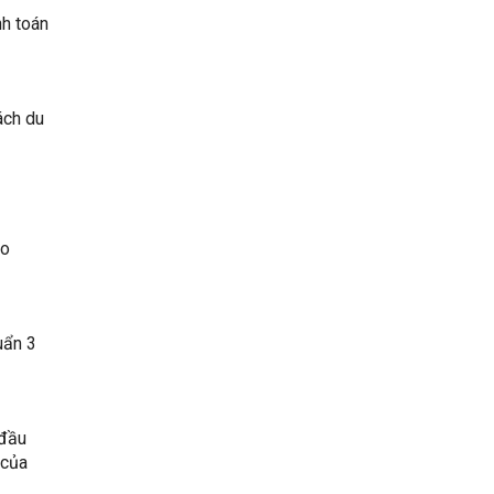
nh toán
ách du
ho
uẩn 3
 đầu
 của