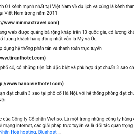
nh 01 kênh mạnh nhất tại Việt Nam về du lịch và cũng là kênh tha
 tại Việt Nam trong năm 2011
p://www.minmaxtravel.com)
rang web được quảng bá rộng khắp trên 13 quốc gia, có lượng kh
 số lượng khách hàng đông nhất vẫn là Mỹ và Úc.
p dụng hệ thống phân tán và thanh toán trực tuyến.
/www.tiranthotel.com)
hố cổ, có những tiện ích đặc biệt và phù hợp đạt chuẩn 3 sao c
ttp://www.hanoiviethotel.com)
ạn đạt chuẩn 3 sao tại phố cổ Hà Nội, với hệ thống phòng đạt ch
Nội
c của Công ty Cổ phần Vietiso. Là một trong những công ty hàng
ề mạng internet, các giải pháp trực tuyến và là đối tác quan trọng
Nhân Hoà hosting
,
Bluehost
....