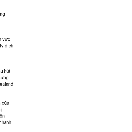
ơng
h vực
ty dịch
u hút
nhưng
zealand
h của
ị
gôn
ữ hành