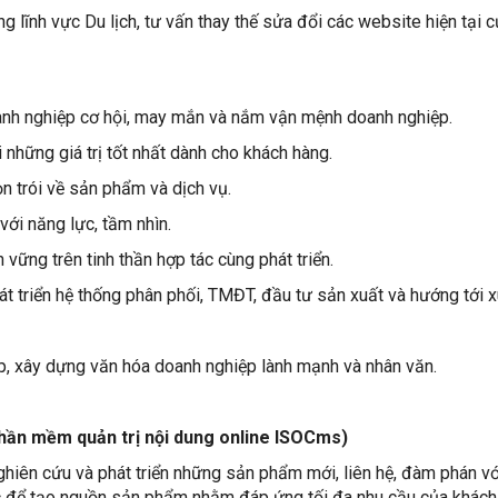
 lĩnh vực Du lịch, tư vấn thay thế sửa đổi các website hiện tại 
h nghiệp cơ hội, may mắn và nắm vận mệnh doanh nghiệp.
hững giá trị tốt nhất dành cho khách hàng.
 trói về sản phẩm và dịch vụ.
ới năng lực, tầm nhìn.
ững trên tinh thần hợp tác cùng phát triển.
 triển hệ thống phân phối, TMĐT, đầu tư sản xuất và hướng tới x
 xây dựng văn hóa doanh nghiệp lành mạnh và nhân văn.
hần mềm quản trị nội dung online ISOCms)
ghiên cứu và phát triển những sản phẩm mới, liên hệ, đàm phán vớ
c để tạo nguồn sản phẩm nhằm đáp ứng tối đa nhu cầu của khách