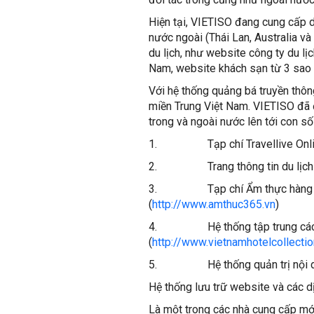
Hiện tại, VIETISO đang cung cấp 
nước ngoài (Thái Lan, Australia 
du lịch, như website công ty du lị
Nam, website khách sạn từ 3 sao 
Với hệ thống quảng bá truyền thông
miền Trung Việt Nam. VIETISO đã 
trong và ngoài nước lên tới con s
1. Tạp chí Travellive Onli
2. Trang thông tin du lịch Vi
3. Tạp chí Ẩm thực hàng đầu 
(
http://www.amthuc365.vn
)
4. Hệ thống tập trung các kh
(
http://www.vietnamhotelcollecti
5. Hệ thống quản trị nội dung 
Hệ thống lưu trữ website và các d
Là một trong các nhà cung cấp mới