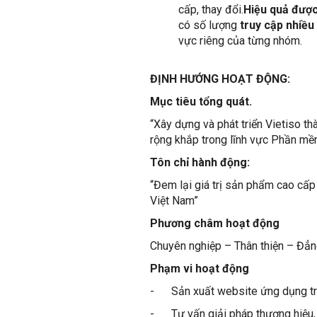
cấp, thay đổi.
Hiệu quả đượ
có số lượng
truy cập nhiều
vực riêng của từng nhóm.
ĐỊ
NH H
ƯỚ
NG HO
Ạ
T
ĐỘ
NG:
Mục tiêu tổng quát.
“Xây dựng và phát triển Vietiso t
rộng khắp trong lĩnh vực Phần mềm
Tôn chỉ hành động:
“Đem lại giá trị sản phẩm cao cấp
Việt Nam”
Phương châm hoạt động
Chuyên nghiệp – Thân thiện – Đẳ
Phạm vi hoạt động
- Sản xuất website ứng dụng tro
- Tư vấn giải pháp thương hiệu, 