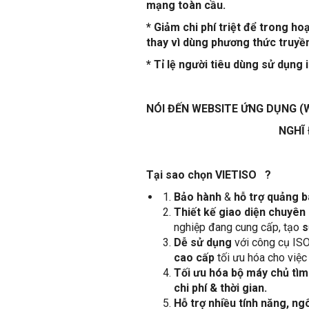
mạng toàn cầu.
* Giảm chi phí triệt để trong 
thay vì dùng phương thức truyề
* Tỉ lệ người tiêu dùng sử dụng
NÓI ĐẾN
WEBSITE ỨNG DỤNG (
NGHĨ ĐẾN VIE
Tại sao chọn VIETISO
?
Bảo hành
&
hỗ trợ quảng 
Thiết kế giao diện chuyên
nghiệp đang cung cấp, tạo
s
Dễ sử dụng
với công cụ IS
cao cấp
tối ưu hóa cho việc
Tối ưu hóa bộ máy chủ tì
chi phí & thời gian.
Hỗ trợ nhiều tính năng, n