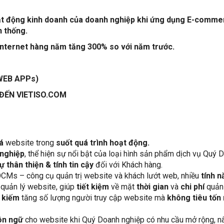
hoạt động kinh doanh của doanh nghiệp khi ứng dụng E-comm
n thống.
 internet hàng năm tăng 300% so với năm trước.
WEB APPs)
TISO.COM
bá
website trong
suốt quá trình hoạt động.
 nghiệp
, thể hiện sự nổi bật của loại hình sản phẩm dịch vụ Quý 
ự thân thiện & tính tin cậy
đối với Khách hàng.
OCMs – công cụ quản trị website và khách lướt web, nhiều
tính n
 quản lý website, giúp
tiết kiệm
về mặt
thời gian
và
chi phí
quản 
m kiếm
tăng số lượng người truy cập website mà
không tiêu tốn 
gôn ngữ
cho website khi Quý Doanh nghiệp có nhu cầu mở rộng, n